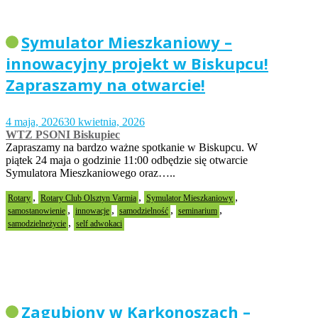
Symulator Mieszkaniowy –
innowacyjny projekt w Biskupcu!
Zapraszamy na otwarcie!
4 maja, 2026
30 kwietnia, 2026
WTZ PSONI Biskupiec
Zapraszamy na bardzo ważne spotkanie w Biskupcu. W
piątek 24 maja o godzinie 11:00 odbędzie się otwarcie
Symulatora Mieszkaniowego oraz…..
,
,
,
Rotary
Rotary Club Olsztyn Varmia
Symulator Mieszkaniowy
,
,
,
,
samostanowienie
innowacje
samodzielność
seminarium
,
samodzielneżycie
self adwokaci
Zagubiony w Karkonoszach –