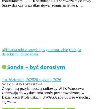
konsultantami ETR.Konsultant ETR sprawdza tekst łatwy.
Sprawdza czy wszystkie słowa, zdania są łatwe i…..
Sonda – być dorosłym
1 października, 2025
28 stycznia, 2026
WTZ PSONI Warszawa
Z ogromną przyjemnością radiowcy WTZ Warszawa
zapraszają do wysłuchania sondy przeprowadzonej w
Łazienkach Królewskich. UWAGA aby dobrze wsłuchać
się w…..