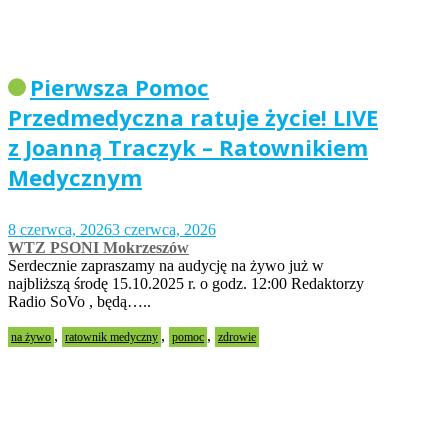
Pierwsza Pomoc
Przedmedyczna ratuje życie! LIVE
z Joanną Traczyk – Ratownikiem
Medycznym
8 czerwca, 2026
3 czerwca, 2026
WTZ PSONI Mokrzeszów
Serdecznie zapraszamy na audycję na żywo już w
najbliższą środę 15.10.2025 r. o godz. 12:00 Redaktorzy
Radio SoVo , będą…..
,
,
,
na żywo
ratownik medyczny
pomoc
zdrowie