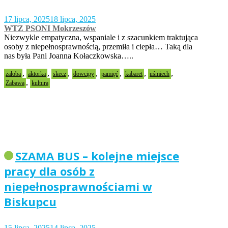
17 lipca, 2025
18 lipca, 2025
WTZ PSONI Mokrzeszów
Niezwykle empatyczna, wspaniale i z szacunkiem traktująca
osoby z niepełnosprawnością, przemiła i ciepła… Taką dla
nas była Pani Joanna Kołaczkowska…..
,
,
,
,
,
,
,
żałoba
aktorka
skecz
dowcipy
pamięć
kabaret
uśmiech
,
Zabawa
kultura
SZAMA BUS – kolejne miejsce
pracy dla osób z
niepełnosprawnościami w
Biskupcu
15 lipca, 2025
14 lipca, 2025