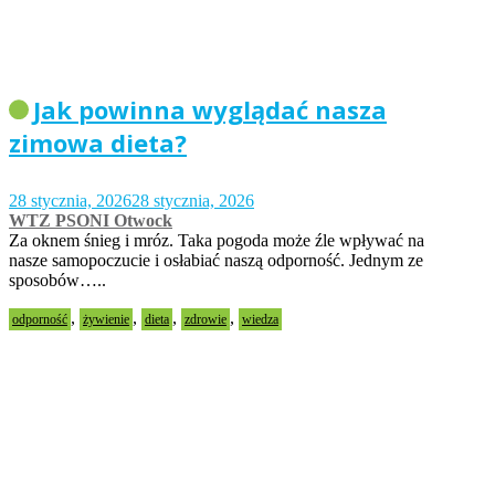
Jak powinna wyglądać nasza
zimowa dieta?
28 stycznia, 2026
28 stycznia, 2026
WTZ PSONI Otwock
Za oknem śnieg i mróz. Taka pogoda może źle wpływać na
nasze samopoczucie i osłabiać naszą odporność. Jednym ze
sposobów…..
,
,
,
,
odporność
żywienie
dieta
zdrowie
wiedza