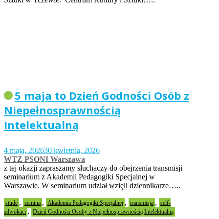
5 maja to Dzień Godności Osób z
Niepełnosprawnością
Intelektualną
4 maja, 2026
30 kwietnia, 2026
WTZ PSONI Warszawa
z tej okazji zapraszamy słuchaczy do obejrzenia transmisji
seminarium z Akademii Pedagogiki Specjalnej w
Warszawie. W seminarium udział wzięli dziennikarze…..
,
,
,
,
stude
semina
Akademia Pedagogiki Specjalnej
transmisja
self-
,
adwokaci
Dzień Godności Osoby z Niepełnosprawnością Intelektualną