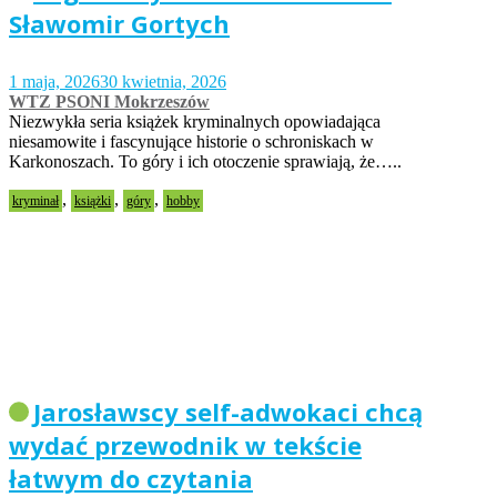
Sławomir Gortych
1 maja, 2026
30 kwietnia, 2026
WTZ PSONI Mokrzeszów
Niezwykła seria książek kryminalnych opowiadająca
niesamowite i fascynujące historie o schroniskach w
Karkonoszach. To góry i ich otoczenie sprawiają, że…..
,
,
,
kryminał
książki
góry
hobby
Jarosławscy self-adwokaci chcą
wydać przewodnik w tekście
łatwym do czytania