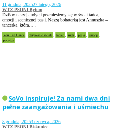
11 grudnia, 2025
27 lutego, 2026
WTZ PSONI Bytom
Dziś w naszej audycji przeniesiemy się w świat tańca,
emocji i scenicznej pasji. Naszą bohaterką jest Annuszka –
tancerka, która…..
,
,
,
,
,
,
You Can Dance
okrywanie świata
taniec
ruch
pasja
emocje
podróże
SoVo inspiruje! Za nami dwa dni
pełne zaangażowania i uśmiechu
8 grudnia, 2025
3 czerwca, 2026
WTZ PSONI Biskupiec