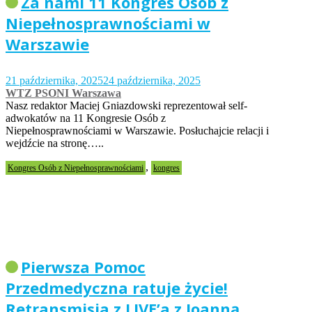
Za nami 11 Kongres Osób z
Niepełnosprawnościami w
Warszawie
21 października, 2025
24 października, 2025
WTZ PSONI Warszawa
Nasz redaktor Maciej Gniazdowski reprezentował self-
adwokatów na 11 Kongresie Osób z
Niepełnosprawnościami w Warszawie. Posłuchajcie relacji i
wejdźcie na stronę…..
,
Kongres Osób z Niepełnosprawnościami
kongres
Pierwsza Pomoc
Przedmedyczna ratuje życie!
Retransmisja z LIVE’a z Joanną