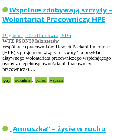
Wspólnie zdobywają szczyty –
Wolontariat Pracowniczy HPE
19 grudnia, 2025
11 czerwca, 2026
WTZ PSONI Mokrzeszów
Współpraca pracowników Hewlett Packard Enterprise
(HPE) z programem „Łączą nas góry” to przykład
aktywnego wolontariatu pracowniczego wspierającego
osoby z niepełnosprawnościami. Pracownicy i
pracowniczki…..
,
,
,
góry
wolontariat
pomoc
wsparcie
„Annuszka” – życie w ruchu