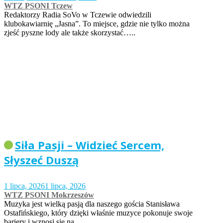
WTZ PSONI Tczew
Redaktorzy Radia SoVo w Tczewie odwiedzili
klubokawiarnię „Jasna”. To miejsce, gdzie nie tylko można
zjeść pyszne lody ale także skorzystać…..
Siła Pasji – Widzieć Sercem,
Słyszeć Duszą
1 lipca, 2026
1 lipca, 2026
WTZ PSONI Mokrzeszów
Muzyka jest wielką pasją dla naszego gościa Stanisława
Ostafińskiego, który dzięki właśnie muzyce pokonuje swoje
bariery i wznosi się na…..