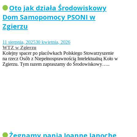
Oto jak działa Środowiskowy
Dom Samopomocy PSONI w
Zgierzu
11 sierpnia, 2025
30 kwietnia, 2026
WTZ w Zgierzu
Kolejny spacer po placówkach Polskiego Stowarzyszenie
na rzecz Osób z Niepełnosprawnością Intelektualną Koło w
Zgierzu. Tym razem zapraszamy do Środowiskowy…..
Żegnamy panią Joannę Janochę