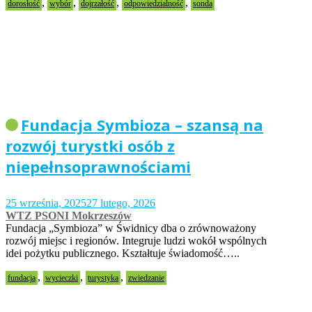
,
,
,
,
dorosłość
wybór
dojrzałość
odpowiedzialność
sonda
Fundacja Symbioza – szansą na
rozwój turystki osób z
niepełnsoprawnościami
25 września, 2025
27 lutego, 2026
WTZ PSONI Mokrzeszów
Fundacja „Symbioza” w Świdnicy dba o zrównoważony
rozwój miejsc i regionów. Integruje ludzi wokół wspólnych
idei pożytku publicznego. Kształtuje świadomość…..
,
,
,
fundacja
wycieczki
turystyka
zwiedzanie