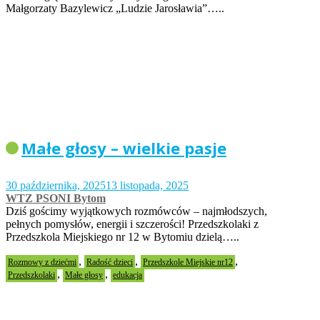
Małgorzaty Bazylewicz „Ludzie Jarosławia”…..
Małe głosy – wielkie pasje
30 października, 2025
13 listopada, 2025
WTZ PSONI Bytom
Dziś gościmy wyjątkowych rozmówców – najmłodszych,
pełnych pomysłów, energii i szczerości! Przedszkolaki z
Przedszkola Miejskiego nr 12 w Bytomiu dzielą…..
,
,
,
Rozmowy z dziećmi
Radość dzieci
Przedszkole Miejskie nr12
,
,
Przedszkolaki
Małe głosy
edukacja