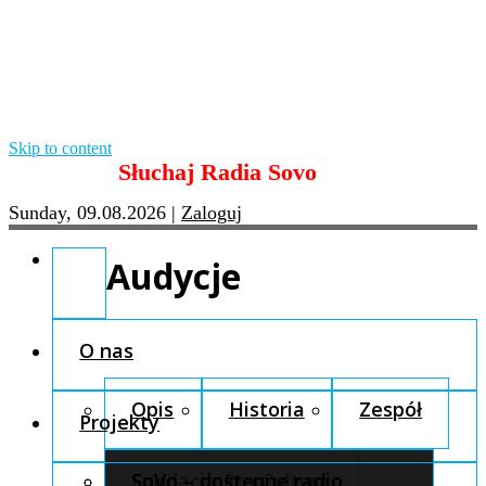
Skip to content
Słuchaj Radia Sovo
Sunday, 09.08.2026
|
Zaloguj
Audycje
O nas
Opis
Historia
Zespół
Projekty
Fundacja Pro Cultura
SoVo – dostępne radio