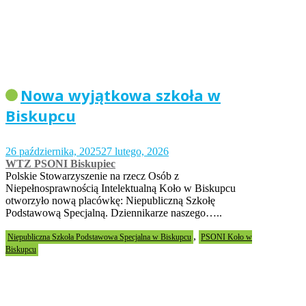
Nowa wyjątkowa szkoła w
Biskupcu
26 października, 2025
27 lutego, 2026
WTZ PSONI Biskupiec
Polskie Stowarzyszenie na rzecz Osób z
Niepełnosprawnością Intelektualną Koło w Biskupcu
otworzyło nową placówkę: Niepubliczną Szkołę
Podstawową Specjalną. Dziennikarze naszego…..
,
Niepubliczna Szkoła Podstawowa Specjalna w Biskupcu
PSONI Koło w
Biskupcu