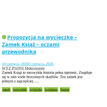
Propozycja na wycieczkę –
Zamek Książ – oczami
przewodnika
10 czerwca, 2026
3 czerwca, 2026
WTZ PSONI Mokrzeszów
Zamek Książ to niezwykła historia pełna tajemnic. Znajduje
się w nim wiele bezcennych skarbów. Ten zamek jest
jednym z najczęściej…..
,
,
,
,
zamek
przewodnik
wycieczka
zwiedzanie
historia