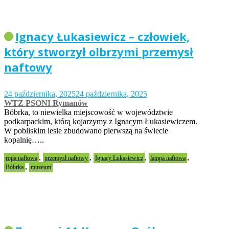
Ignacy Łukasiewicz – człowiek,
który stworzył olbrzymi przemysł
naftowy
24 października, 2025
24 października, 2025
WTZ PSONI Rymanów
Bóbrka, to niewielka miejscowość w województwie
podkarpackim, którą kojarzymy z Ignacym Łukasiewiczem.
W pobliskim lesie zbudowano pierwszą na świecie
kopalnię…..
,
,
,
,
ropa naftowa
przemysł naftowy
Ignacy Łukasiewicz
lampa naftowa
,
Bóbrka
muzeum