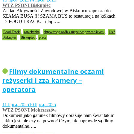
WTZ PSONI Biskupiec
Zakład Aktywności Zawodowej w Biskupcu zaprasza do
SZAMA BUSA !!! SZAMA BUS to restauracja na kółkach
–> FOOD TRACK. Tutaj …..
,
,
,
Food Track
zapiekanka
aktywizacja osób z niepełnosprawnościami
ZAZ
,
,
Biskupiec
Biskupiec
praca
Filmy dokumentalne oczami
reżyserki i zza kamery –
operatora
11 lipca, 2025
10 lipca, 2025
WTZ PSONI Mokrzeszów
Dokument jako gatunek filmowy obrazuje nam świat takim
jakim jest, ale czy na pewno? Czym tak naprawdę są filmy
dokumentalne…..