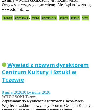
26 maja w Polsce obchodzony jest „Dzień Matki”.
Oczywiście wszyscy o tym wiemy. Ale skąd to święto się
wywodzi, jak…..
,
,
,
,
,
,
26 maja
dzień matki
mama
dzieciństwo
kobieta
miłość
serce
Wywiad z nowym dyrektorem
Centrum Kultury i Sztuki w
Tczewie
8 maja, 2026
30 kwietnia, 2026
WTZ PSONI Tczew
Zapraszamy do wysłuchania rozmowy z Jarosławem
Wojciechowskim – nowym dyrektorem Centrum Kultury i
Sztuki w Tczewie. Centrum Kultury i Sztuki…..