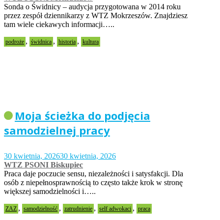
Sonda o Świdnicy – audycja przygotowana w 2014 roku
przez zespół dziennikarzy z WTZ Mokrzeszów. Znajdziesz
tam wiele ciekawych informacji…..
,
,
,
podroże
świdnica
historia
kultura
Moja ścieżka do podjęcia
samodzielnej pracy
30 kwietnia, 2026
30 kwietnia, 2026
WTZ PSONI Biskupiec
Praca daje poczucie sensu, niezależności i satysfakcji. Dla
osób z niepełnosprawnością to często także krok w stronę
większej samodzielności i…..
,
,
,
,
ZAZ
samodzielność
zatrudnienie
self adwokaci
praca