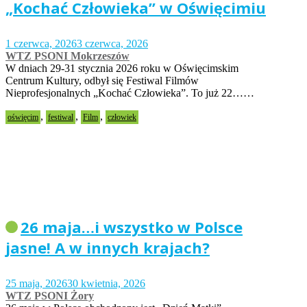
„Kochać Człowieka” w Oświęcimiu
1 czerwca, 2026
3 czerwca, 2026
WTZ PSONI Mokrzeszów
W dniach 29-31 stycznia 2026 roku w Oświęcimskim
Centrum Kultury, odbył się Festiwal Filmów
Nieprofesjonalnych „Kochać Człowieka”. To już 22……
,
,
,
oświęcim
festiwal
Film
człowiek
26 maja…i wszystko w Polsce
jasne! A w innych krajach?
25 maja, 2026
30 kwietnia, 2026
WTZ PSONI Żory