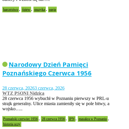
,
,
,
harcerstwo
śpiew
muzyka
pasja
Narodowy Dzień Pamięci
Poznańskiego Czerwca 1956
28 czerwca, 2026
3 czerwca, 2026
WTZ PSONI Nidzica
28 czerwca 1956 wybuchł w Poznaniu pierwszy w PRL-u
strajk generalny. Ulice miasta zamieniły się w pole bitwy, a
wojsko…..
,
,
,
,
Poznański czerwiec 1956
28 czerwca 1956
IPN
masakra w Poznaniu
historia uczy