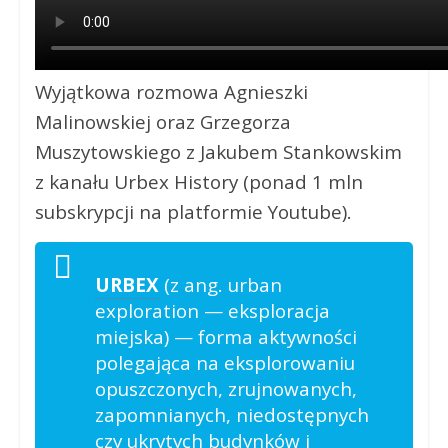
Wyjątkowa rozmowa Agnieszki
Malinowskiej oraz Grzegorza
Muszytowskiego z Jakubem Stankowskim
z kanału Urbex History (ponad 1 mln
subskrypcji na platformie Youtube).
URBEX
(z ang. urban
exploration — eksploracja
miejska) — forma aktywności
polegająca na eksplorowaniu
opuszczonych, zrujnowanych,
zapomnianych, niedostępnych
czy ukrytych budynków i