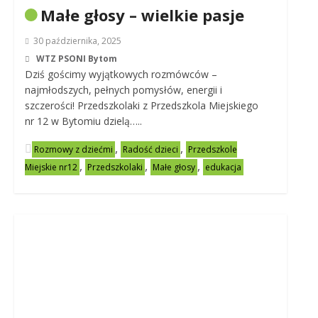
Małe głosy – wielkie pasje
30 października, 2025
WTZ PSONI Bytom
Dziś gościmy wyjątkowych rozmówców –
najmłodszych, pełnych pomysłów, energii i
szczerości! Przedszkolaki z Przedszkola Miejskiego
nr 12 w Bytomiu dzielą…..
,
,
Rozmowy z dziećmi
Radość dzieci
Przedszkole
,
,
,
Miejskie nr12
Przedszkolaki
Małe głosy
edukacja