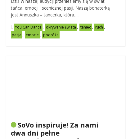
Dziś w naszej audycji przeniesiemy się w świat
tańca, emocji i scenicznej pasji. Naszą bohaterką
jest Annuszka – tancerka, która…..
,
,
,
,
You Can Dance
okrywanie świata
taniec
ruch
,
,
pasja
emocje
podróże
SoVo inspiruje! Za nami
dwa dni pełne