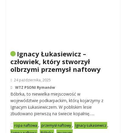
Ignacy Łukasiewicz –
człowiek, który stworzył
olbrzymi przemysł naftowy
24 października, 2025
WTZ PSONI Rymanów
Bóbrka, to niewielka miejscowość w
województwie podkarpackim, którą kojarzymy z
Ignacym Łukasiewiczem. W pobliskim lesie
zbudowano pierwszą na świecie kopalnię…..
,
,
,
ropa naftowa
przemysł naftowy
Ignacy Łukasiewicz
,
,
lampa naftowa
Bóbrka
muzeum