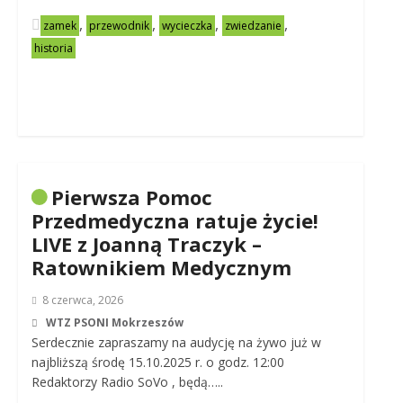
,
,
,
,
zamek
przewodnik
wycieczka
zwiedzanie
historia
Pierwsza Pomoc
Przedmedyczna ratuje życie!
LIVE z Joanną Traczyk –
Ratownikiem Medycznym
8 czerwca, 2026
WTZ PSONI Mokrzeszów
Serdecznie zapraszamy na audycję na żywo już w
najbliższą środę 15.10.2025 r. o godz. 12:00
Redaktorzy Radio SoVo , będą…..