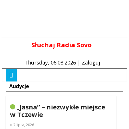
Skip
Słuchaj Radia Sovo
to
content
Thursday, 06.08.2026
|
Zaloguj
Audycje
„Jasna” – niezwykłe miejsce
w Tczewie
7 lipca, 2026