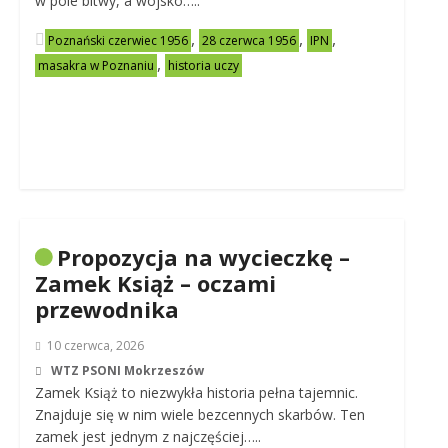
w pole bitwy, a wojsko…..
,
,
,
Poznański czerwiec 1956
28 czerwca 1956
IPN
,
masakra w Poznaniu
historia uczy
Propozycja na wycieczkę –
Zamek Książ – oczami
przewodnika
10 czerwca, 2026
WTZ PSONI Mokrzeszów
Zamek Książ to niezwykła historia pełna tajemnic.
Znajduje się w nim wiele bezcennych skarbów. Ten
zamek jest jednym z najczęściej…..