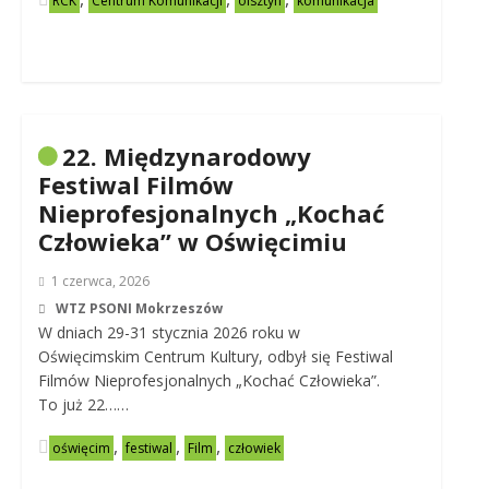
RCK
Centrum Komunikacji
olsztyn
komunikacja
22. Międzynarodowy
Festiwal Filmów
Nieprofesjonalnych „Kochać
Człowieka” w Oświęcimiu
1 czerwca, 2026
WTZ PSONI Mokrzeszów
W dniach 29-31 stycznia 2026 roku w
Oświęcimskim Centrum Kultury, odbył się Festiwal
Filmów Nieprofesjonalnych „Kochać Człowieka”.
To już 22……
,
,
,
oświęcim
festiwal
Film
człowiek