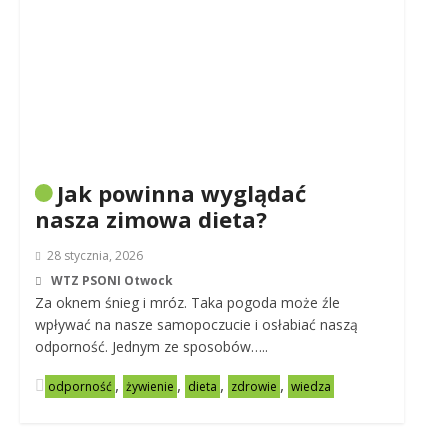
Jak powinna wyglądać
nasza zimowa dieta?
28 stycznia, 2026
WTZ PSONI Otwock
Za oknem śnieg i mróz. Taka pogoda może źle
wpływać na nasze samopoczucie i osłabiać naszą
odporność. Jednym ze sposobów…..
,
,
,
,
odporność
żywienie
dieta
zdrowie
wiedza