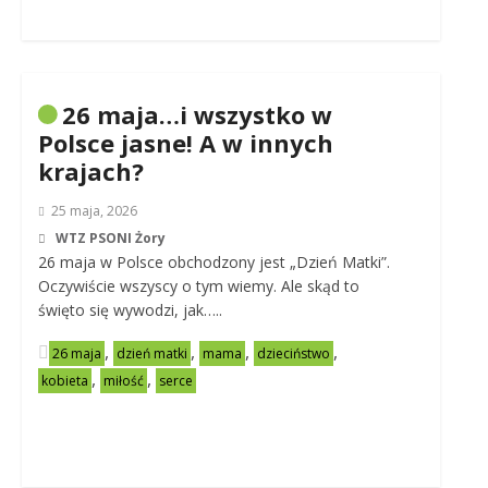
26 maja…i wszystko w
Polsce jasne! A w innych
krajach?
25 maja, 2026
WTZ PSONI Żory
26 maja w Polsce obchodzony jest „Dzień Matki”.
Oczywiście wszyscy o tym wiemy. Ale skąd to
święto się wywodzi, jak…..
,
,
,
,
26 maja
dzień matki
mama
dzieciństwo
,
,
kobieta
miłość
serce