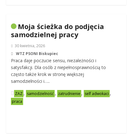
Moja ścieżka do podjęcia
samodzielnej pracy
30 kwietnia, 2026
WTZ PSONI Biskupiec
Praca daje poczucie sensu, niezależności i
satysfakcji. Dla osób z niepełnosprawnością to
często także krok w stronę większej
samodzielności i…..
,
,
,
,
ZAZ
samodzielność
zatrudnienie
self adwokaci
praca