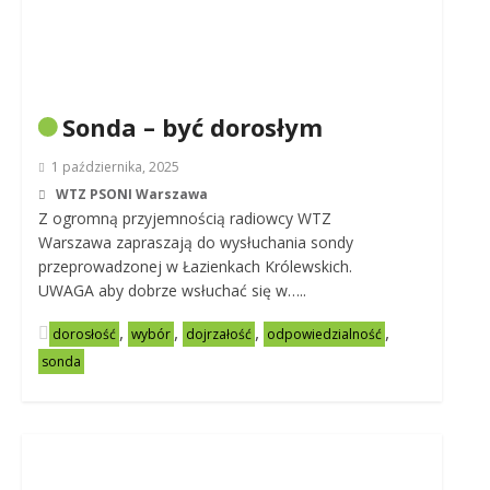
Sonda – być dorosłym
1 października, 2025
WTZ PSONI Warszawa
Z ogromną przyjemnością radiowcy WTZ
Warszawa zapraszają do wysłuchania sondy
przeprowadzonej w Łazienkach Królewskich.
UWAGA aby dobrze wsłuchać się w…..
,
,
,
,
dorosłość
wybór
dojrzałość
odpowiedzialność
sonda