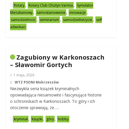
,
,
Rotary
Rotary Club Olsztyn Varmia
Symulator
,
,
,
Mieszkaniowy
samostanowienie
innowacje
,
,
,
samodzielność
seminarium
samodzielneżycie
self
adwokaci
Zagubiony w Karkonoszach
– Sławomir Gortych
1 maja, 2026
WTZ PSONI Mokrzeszów
Niezwykła seria książek kryminalnych
opowiadająca niesamowite i fascynujące historie
o schroniskach w Karkonoszach. To góry i ich
otoczenie sprawiają, że…..
,
,
,
kryminał
książki
góry
hobby