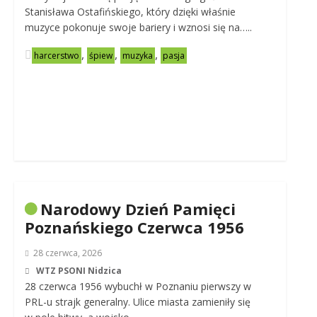
Stanisława Ostafińskiego, który dzięki właśnie
muzyce pokonuje swoje bariery i wznosi się na…..
,
,
,
harcerstwo
śpiew
muzyka
pasja
Narodowy Dzień Pamięci
Poznańskiego Czerwca 1956
28 czerwca, 2026
WTZ PSONI Nidzica
28 czerwca 1956 wybuchł w Poznaniu pierwszy w
PRL-u strajk generalny. Ulice miasta zamieniły się