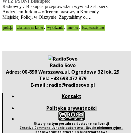
WTZ PSONI Biskupiec
Radiowcy z Biskupca przeprowadzili wywiad z st. sierż.
Andrzejem Jurkun – oficerem prasowym Komendy
Miejskiej Policji w Olsztynie. Zapytaliśmy o…..
,
,
,
,
policja
włamanie na konto
wyłudzenie
internet
bezpieczeństwo
Radio Sovo
Adres: 00-896 Warszawa,ul. Ogrodowa 32 lok. 29
Tel.: +48 698 472 879
E-mail.: radio@radiosovo.pl
Kontakt
Polityka prywatności
Utwory na tym portalu są dostępne na
licencji
Creative Commons Uznanie autorstwa - Użycie niekomercyjne -
Bez utworów zależnych 4.0 Międzynarodowe