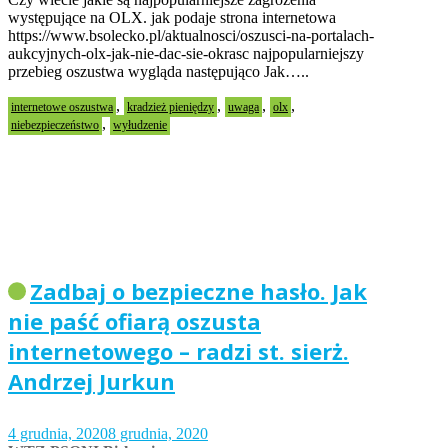
występujące na OLX. jak podaje strona internetowa
https://www.bsolecko.pl/aktualnosci/oszusci-na-portalach-
aukcyjnych-olx-jak-nie-dac-sie-okrasc najpopularniejszy
przebieg oszustwa wygląda następująco Jak…..
,
,
,
,
internetowe oszustwa
kradzież pieniędzy
uwaga
olx
,
niebezpieczeństwo
wyłudzenie
Zadbaj o bezpieczne hasło. Jak
nie paść ofiarą oszusta
internetowego – radzi st. sierż.
Andrzej Jurkun
4 grudnia, 2020
8 grudnia, 2020