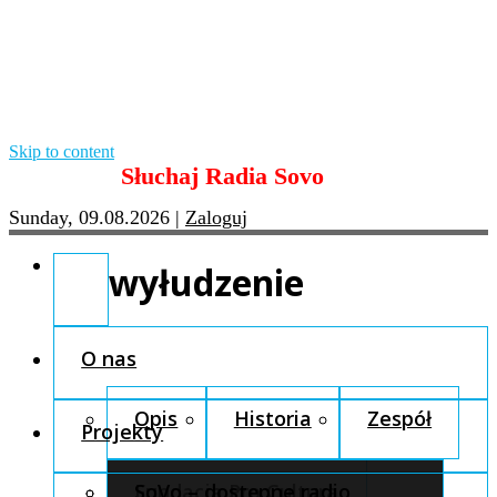
Skip to content
Słuchaj Radia Sovo
Sunday, 09.08.2026
|
Zaloguj
wyłudzenie
O nas
Opis
Historia
Zespół
Projekty
Fundacja Pro Cultura
SoVo – dostępne radio