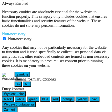
Always Enabled
Necessary cookies are absolutely essential for the website to
function properly. This category only includes cookies that ensures
basic functionalities and security features of the website. These
cookies do not store any personal information.
Non-necessary
Non-necessary
Any cookies that may not be particularly necessary for the website
to function and is used specifically to collect user personal data via
analytics, ads, other embedded contents are termed as non-necessary
cookies. It is mandatory to procure user consent prior to running
these cookies on your website.
Zamknij
Zmiana rozmiaru czcionki
A-
A+
Duży kontrast
Wybierz kolor
black
white
green
blue
red
orange
yellow
navi
Wyczyść ustawienia
Zamknij