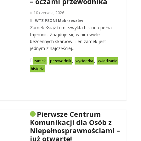
– oczami przewodnika
10 czerwca, 2026
WTZ PSONI Mokrzeszów
Zamek Książ to niezwykła historia pełna
tajemnic. Znajduje się w nim wiele
bezcennych skarbów. Ten zamek jest
jednym z najczęściej…..
,
,
,
,
zamek
przewodnik
wycieczka
zwiedzanie
historia
Pierwsze Centrum
Komunikacji dla Osób z
Niepełnosprawnościami –
już otwarte!