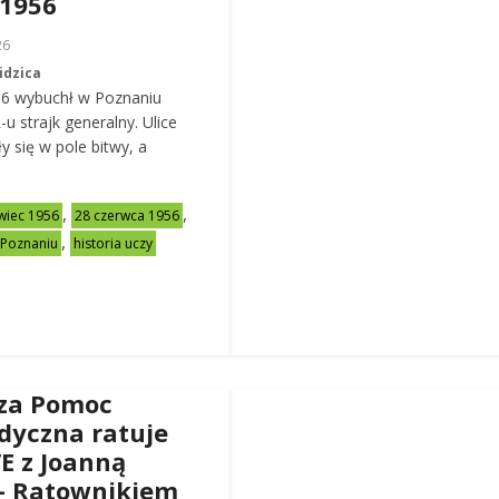
 1956
26
idzica
56 wybuchł w Poznaniu
u strajk generalny. Ulice
y się w pole bitwy, a
,
,
wiec 1956
28 czerwca 1956
,
 Poznaniu
historia uczy
za Pomoc
dyczna ratuje
VE z Joanną
– Ratownikiem