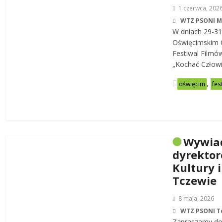
1 czerwca, 202
WTZ PSONI 
W dniach 29-31
Oświęcimskim C
Festiwal Filmó
„Kochać Człowi
,
oświęcim
fes
Wywia
dyrekto
Kultury i
Tczewie
8 maja, 2026
WTZ PSONI T
Zapraszamy do