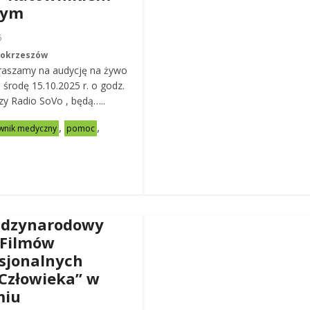
nym
6
Mokrzeszów
raszamy na audycję na żywo
ą środę 15.10.2025 r. o godz.
zy Radio SoVo , będą…..
,
,
wnik medyczny
pomoc
ędzynarodowy
 Filmów
sjonalnych
Człowieka” w
miu