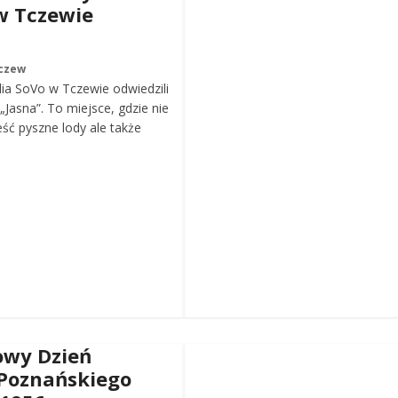
w Tczewie
czew
ia SoVo w Tczewie odwiedzili
„Jasna”. To miejsce, gdzie nie
eść pyszne lody ale także
wy Dzień
Poznańskiego