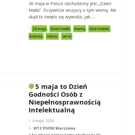
26 maja w Polsce obchodzony jest „Dzień
Matki”. Oczywiście wszyscy o tym wiemy. Ale
skąd to święto się wywodzi, jak…..
,
,
,
,
26 maja
dzień matki
mama
dzieciństwo
,
,
kobieta
miłość
serce
5 maja to Dzień
Godności Osób z
Niepełnosprawnością
Intelektualną
4 maja, 2026
WTZ PSONI Warszawa
z tej okazji zapraszamy słuchaczy do