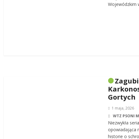
Wojewódzkim w
Zagub
Karkonos
Gortych
1 maja, 2026
WTZ PSONI 
Niezwykła seri
opowiadająca n
historie o sch