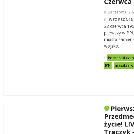
Czerwca
28 czerwca, 20
WTZ PSONI N
28 czerwca 19
pierwszy w PRL-
miasta zamienił
wojsko…..
Poznański czer
,
IPN
masakra w
Pierws
Przedme
życie! LI
Traczyk 