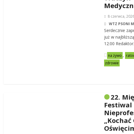
Medycz
8 czerwca, 202
WTZ PSONI 
Serdecznie zap
już w najbliższ
12:00 Redaktor
,
na żywo
rato
zdrowie
22. Mi
Festiwal
Nieprofe
„Kochać 
Oświęci