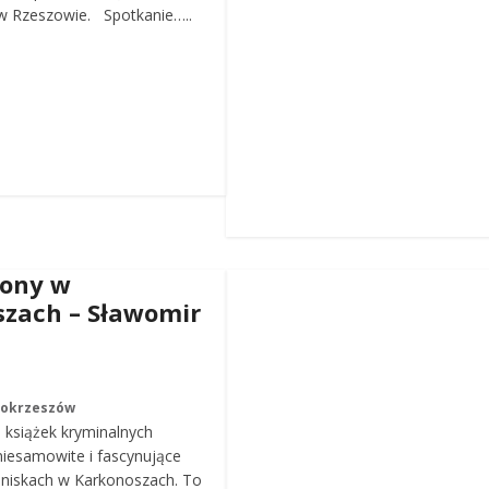
 Rzeszowie. Spotkanie…..
iony w
zach – Sławomir
Mokrzeszów
a książek kryminalnych
iesamowite i fascynujące
roniskach w Karkonoszach. To