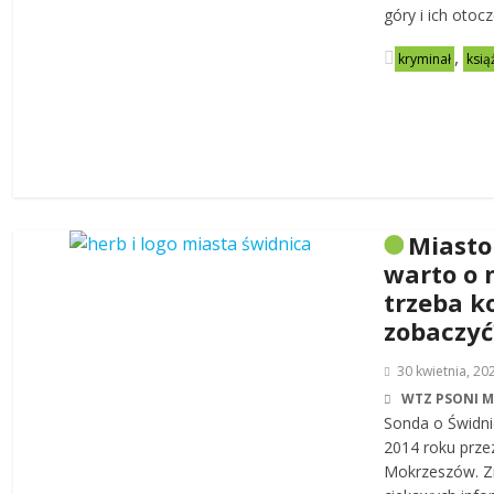
góry i ich otoc
,
kryminał
ksią
Miasto
warto o 
trzeba k
zobaczyć
30 kwietnia, 20
WTZ PSONI 
Sonda o Świdni
2014 roku prze
Mokrzeszów. Zn