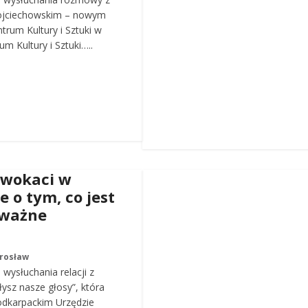
ojciechowskim – nowym
trum Kultury i Sztuki w
m Kultury i Sztuki…..
dwokaci w
e o tym, co jest
 ważne
arosław
wysłuchania relacji z
łysz nasze głosy”, która
odkarpackim Urzędzie