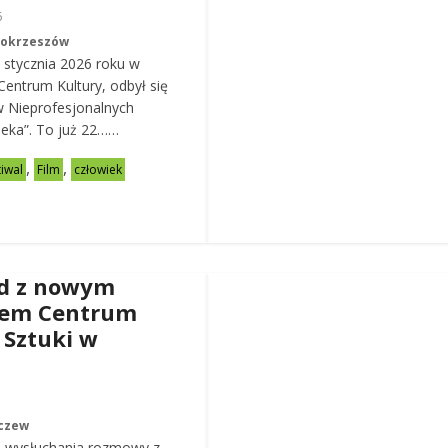
6
Mokrzeszów
 stycznia 2026 roku w
entrum Kultury, odbył się
w Nieprofesjonalnych
eka”. To już 22……
,
,
tiwal
Film
człowiek
d z nowym
rem Centrum
 Sztuki w
czew
 wysłuchania rozmowy z