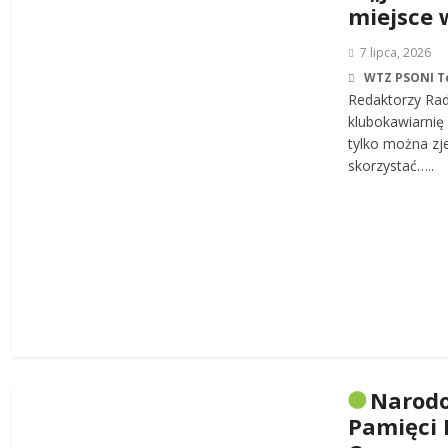
miejsce 
7 lipca, 2026
WTZ PSONI T
Redaktorzy Rad
klubokawiarnię 
tylko można zj
skorzystać…..
Narodo
Pamięci 