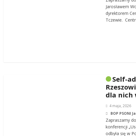
Jarosławem W
dyrektorem Cen
Tczewie. Centru
Self-a
Rzeszowi
dla nich
4 maja, 2026
BOP PSONI J
Zapraszamy do 
konferencji „Us
odbyła się w P