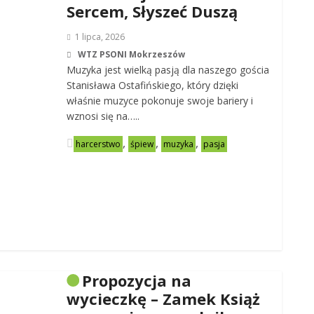
Sercem, Słyszeć Duszą
1 lipca, 2026
WTZ PSONI Mokrzeszów
Muzyka jest wielką pasją dla naszego gościa
Stanisława Ostafińskiego, który dzięki
właśnie muzyce pokonuje swoje bariery i
wznosi się na…..
,
,
,
harcerstwo
śpiew
muzyka
pasja
Propozycja na
wycieczkę – Zamek Książ