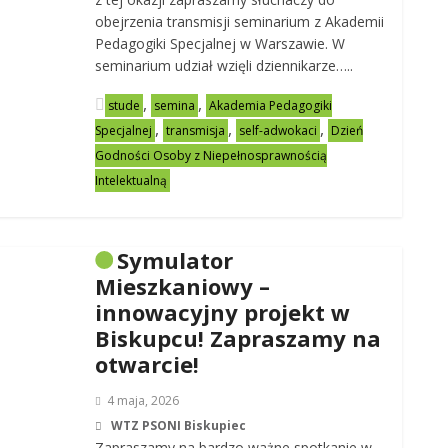
obejrzenia transmisji seminarium z Akademii
Pedagogiki Specjalnej w Warszawie. W
seminarium udział wzięli dziennikarze…..
,
,
stude
semina
Akademia Pedagogiki
,
,
,
Specjalnej
transmisja
self-adwokaci
Dzień
Godności Osoby z Niepełnosprawnością
Intelektualną
Symulator
Mieszkaniowy –
innowacyjny projekt w
Biskupcu! Zapraszamy na
otwarcie!
4 maja, 2026
WTZ PSONI Biskupiec
Zapraszamy na bardzo ważne spotkanie w