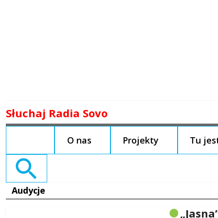
Skip
Słuchaj Radia Sovo
to
content
O nas
Projekty
Tu je
Search
for:
Audycje
„Jasna