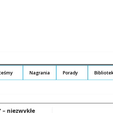
steśmy
Nagrania
Porady
Bibliote
” – niezwykłe