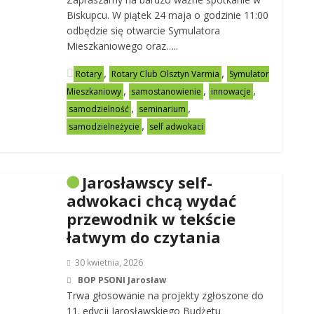
Biskupcu. W piątek 24 maja o godzinie 11:00
odbędzie się otwarcie Symulatora
Mieszkaniowego oraz…..
,
,
Rotary
Rotary Club Olsztyn Varmia
Symulator
,
,
,
Mieszkaniowy
samostanowienie
innowacje
,
,
samodzielność
seminarium
,
samodzielneżycie
self adwokaci
Jarosławscy self-
adwokaci chcą wydać
przewodnik w tekście
łatwym do czytania
30 kwietnia, 2026
BOP PSONI Jarosław
Trwa głosowanie na projekty zgłoszone do
11. edycji Jarosławskiego Budżetu