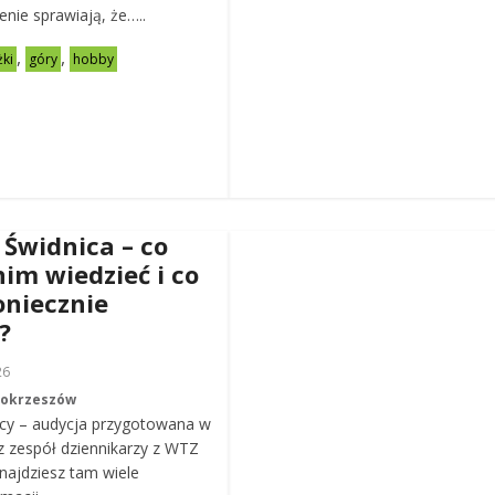
zenie sprawiają, że…..
,
,
żki
góry
hobby
 Świdnica – co
nim wiedzieć i co
oniecznie
?
26
Mokrzeszów
cy – audycja przygotowana w
z zespół dziennikarzy z WTZ
ajdziesz tam wiele