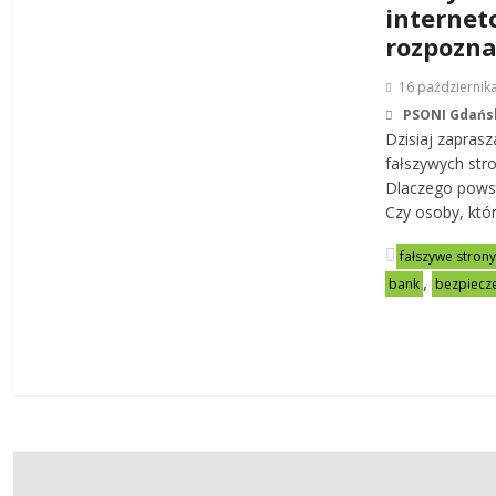
internet
rozpozna
16 październik
PSONI Gdańs
Dzisiaj zapras
fałszywych str
Dlaczego powst
Czy osoby, któr
fałszywe stron
,
bank
bezpiecz