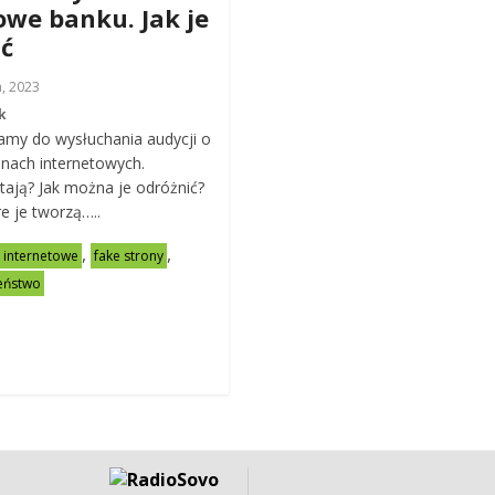
owe banku. Jak je
ć
a, 2023
k
zamy do wysłuchania audycji o
onach internetowych.
ają? Jak można je odróżnić?
e je tworzą…..
,
,
y internetowe
fake strony
eństwo