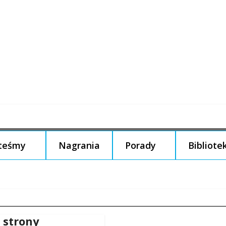
steśmy
Nagrania
Porady
Bibliote
 strony