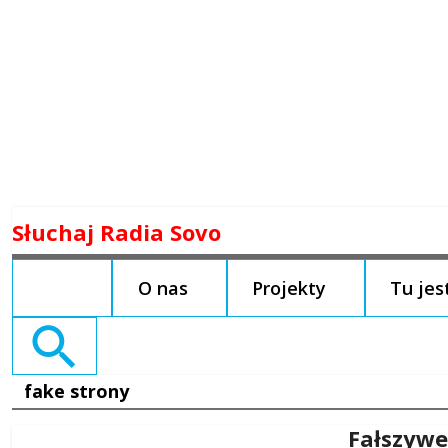
Skip
Słuchaj Radia Sovo
to
content
O nas
Projekty
Tu je
Search
for:
fake strony
Fałszywe