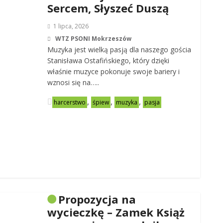
Sercem, Słyszeć Duszą
1 lipca, 2026
WTZ PSONI Mokrzeszów
Muzyka jest wielką pasją dla naszego gościa
Stanisława Ostafińskiego, który dzięki
właśnie muzyce pokonuje swoje bariery i
wznosi się na…..
,
,
,
harcerstwo
śpiew
muzyka
pasja
Propozycja na
wycieczkę – Zamek Książ