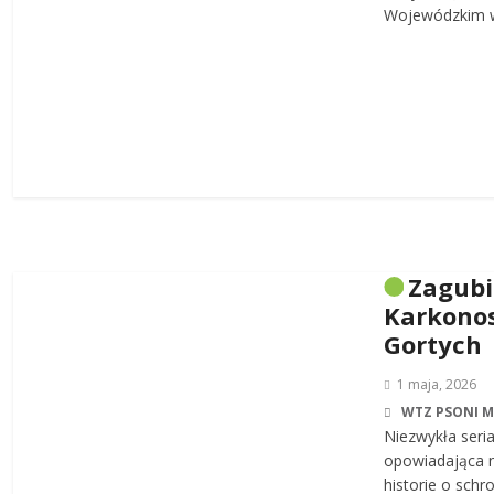
Wojewódzkim w
Zagub
Karkonos
Gortych
1 maja, 2026
WTZ PSONI 
Niezwykła seri
opowiadająca n
historie o sch