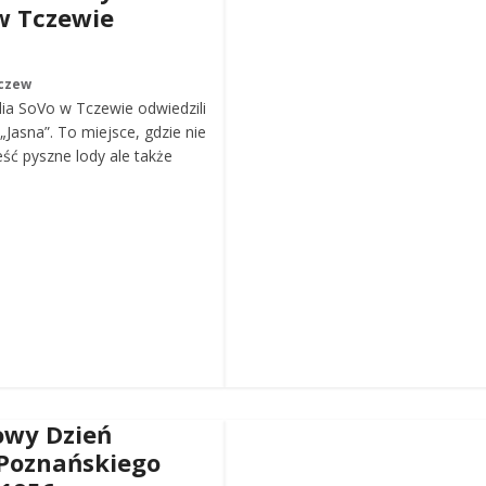
w Tczewie
czew
ia SoVo w Tczewie odwiedzili
„Jasna”. To miejsce, gdzie nie
eść pyszne lody ale także
wy Dzień
Poznańskiego