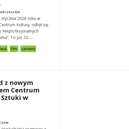
6
Mokrzeszów
 stycznia 2026 roku w
entrum Kultury, odbył się
w Nieprofesjonalnych
eka”. To już 22……
,
,
tiwal
Film
człowiek
d z nowym
rem Centrum
 Sztuki w
czew
 wysłuchania rozmowy z