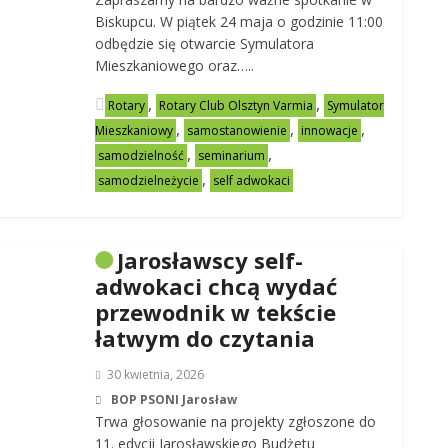
Biskupcu. W piątek 24 maja o godzinie 11:00
odbędzie się otwarcie Symulatora
Mieszkaniowego oraz…..
,
,
Rotary
Rotary Club Olsztyn Varmia
Symulator
,
,
,
Mieszkaniowy
samostanowienie
innowacje
,
,
samodzielność
seminarium
,
samodzielneżycie
self adwokaci
Jarosławscy self-
adwokaci chcą wydać
przewodnik w tekście
łatwym do czytania
30 kwietnia, 2026
BOP PSONI Jarosław
Trwa głosowanie na projekty zgłoszone do
11. edycji Jarosławskiego Budżetu