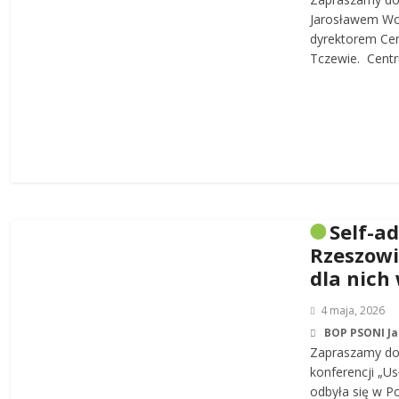
Jarosławem W
dyrektorem Cen
Tczewie. Centru
Self-a
Rzeszowi
dla nich
4 maja, 2026
BOP PSONI J
Zapraszamy do 
konferencji „Us
odbyła się w P