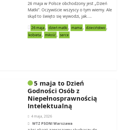
26 maja w Polsce obchodzony jest „Dzień
Matki”. Oczywiście wszyscy o tym wiemy. Ale
skąd to święto się wywodzi, jak…..
,
,
,
,
26 maja
dzień matki
mama
dzieciństwo
,
,
kobieta
miłość
serce
5 maja to Dzień
Godności Osób z
Niepełnosprawnością
Intelektualną
4 maja, 2026
WTZ PSONI Warszawa
z tej okazji zapraszamy słuchaczy do