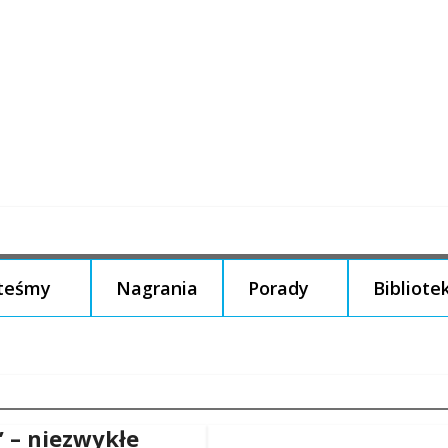
steśmy
Nagrania
Porady
Bibliote
” – niezwykłe