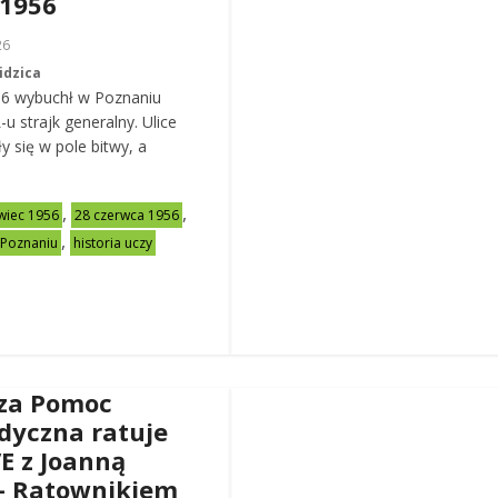
 1956
26
idzica
56 wybuchł w Poznaniu
u strajk generalny. Ulice
y się w pole bitwy, a
,
,
wiec 1956
28 czerwca 1956
,
 Poznaniu
historia uczy
za Pomoc
dyczna ratuje
VE z Joanną
– Ratownikiem