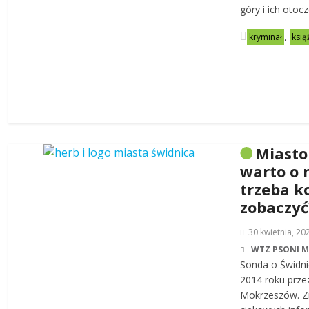
góry i ich otoc
,
kryminał
ksią
Miasto
warto o 
trzeba k
zobaczyć
30 kwietnia, 20
WTZ PSONI 
Sonda o Świdni
2014 roku prze
Mokrzeszów. Zn