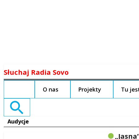
Skip
Słuchaj Radia Sovo
to
content
O nas
Projekty
Tu je
Search
for:
Audycje
„Jasna