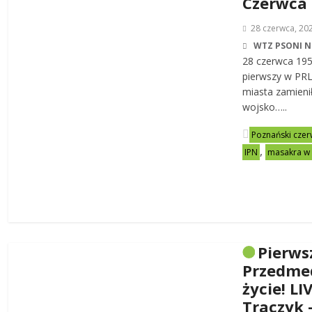
Czerwca
28 czerwca, 20
WTZ PSONI N
28 czerwca 19
pierwszy w PRL-
miasta zamienił
wojsko…..
Poznański czer
,
IPN
masakra w
Pierws
Przedme
życie! LI
Traczyk 