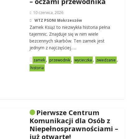
– oczami przewodnika
10 czerwca, 2026
WTZ PSONI Mokrzeszów
Zamek Książ to niezwykła historia pełna
tajemnic. Znajduje się w nim wiele
bezcennych skarbów. Ten zamek jest
jednym z najczęściej…..
,
,
,
,
zamek
przewodnik
wycieczka
zwiedzanie
historia
Pierwsze Centrum
Komunikacji dla Osób z
Niepełnosprawnościami –
już otwarte!