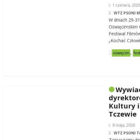
1 czerwca, 202
WTZ PSONI 
W dniach 29-31
Oświęcimskim C
Festiwal Filmó
„Kochać Człowi
,
oświęcim
fes
Wywia
dyrekto
Kultury i
Tczewie
8 maja, 2026
WTZ PSONI T
Zapraszamy do