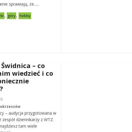
zenie sprawiają, że…..
,
,
żki
góry
hobby
 Świdnica – co
nim wiedzieć i co
oniecznie
?
26
Mokrzeszów
cy – audycja przygotowana w
z zespół dziennikarzy z WTZ
ajdziesz tam wiele