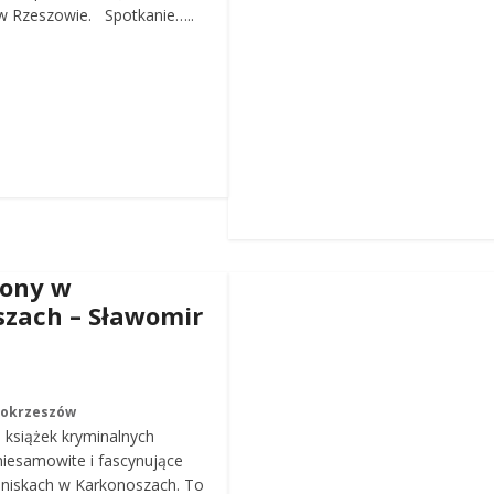
 Rzeszowie. Spotkanie…..
iony w
zach – Sławomir
Mokrzeszów
a książek kryminalnych
iesamowite i fascynujące
roniskach w Karkonoszach. To