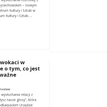
ojciechowskim – nowym
trum Kultury i Sztuki w
m Kultury i Sztuki…..
dwokaci w
e o tym, co jest
 ważne
arosław
wysłuchania relacji z
łysz nasze głosy”, która
odkarpackim Urzędzie