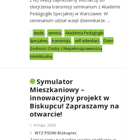
obejrzenia transmisji seminarium z Akademii
Pedagogiki Specjalnej w Warszawie. W
seminarium udział wzięli dziennikarze…..
,
,
stude
semina
Akademia Pedagogiki
,
,
,
Specjalnej
transmisja
self-adwokaci
Dzień
Godności Osoby z Niepełnosprawnością
Intelektualną
Symulator
Mieszkaniowy –
innowacyjny projekt w
Biskupcu! Zapraszamy na
otwarcie!
4 maja, 2026
WTZ PSONI Biskupiec
Zapraszamy na bardzo ważne spotkanie w