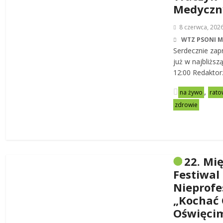
Medycz
8 czerwca, 202
WTZ PSONI 
Serdecznie zap
już w najbliższ
12:00 Redaktor
,
na żywo
rato
zdrowie
22. Mi
Festiwal
Nieprofe
„Kochać 
Oświęci