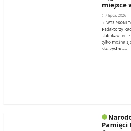
miejsce 
7 lipca, 2026
WTZ PSONI T
Redaktorzy Rad
klubokawiarnię 
tylko można zj
skorzystać…..
Narodo
Pamięci 