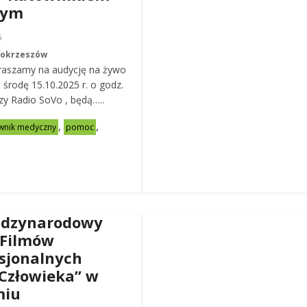
nym
6
Mokrzeszów
raszamy na audycję na żywo
ą środę 15.10.2025 r. o godz.
zy Radio SoVo , będą…..
,
,
wnik medyczny
pomoc
ędzynarodowy
 Filmów
sjonalnych
Człowieka” w
miu