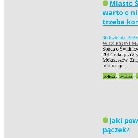
Miasto Ś
warto o ni
trzeba ko
30 kwietnia, 2026
WTZ PSONI Mo
Sonda o Świdnicy
2014 roku przez 
Mokrzeszów. Znaj
informacji…..
,
,
podroże
świdnica
Jaki pow
pączek?