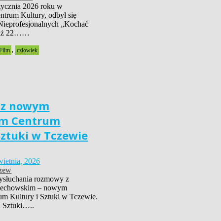
tycznia 2026 roku w
trum Kultury, odbył się
Nieprofesjonalnych „Kochać
już 22……
,
Film
człowiek
 z nowym
em Centrum
Sztuki w Tczewie
wietnia, 2026
zew
ysłuchania rozmowy z
iechowskim – nowym
um Kultury i Sztuki w Tczewie.
i Sztuki…..