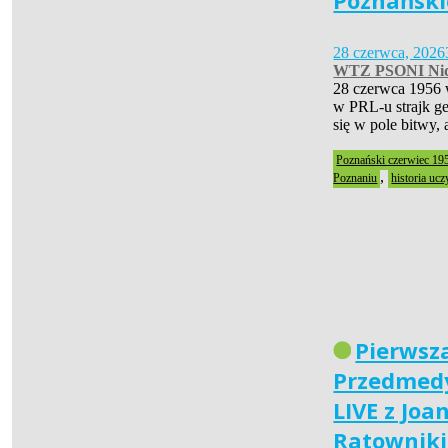
Poznański
28 czerwca, 2026
WTZ PSONI Nid
28 czerwca 1956 
w PRL-u strajk ge
się w pole bitwy,
Poznański czerwiec 19
,
Poznaniu
historia ucz
Pierwsz
Przedmedy
LIVE z Joa
Ratownik