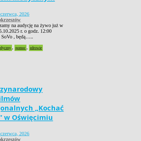
 czerwca, 2026
krzeszów
szamy na audycję na żywo już w
5.10.2025 r. o godz. 12:00
 SoVo , będą…..
,
,
edyczny
pomoc
zdrowie
dzynarodowy
Filmów
jonalnych „Kochać
” w Oświęcimiu
 czerwca, 2026
krzeszów