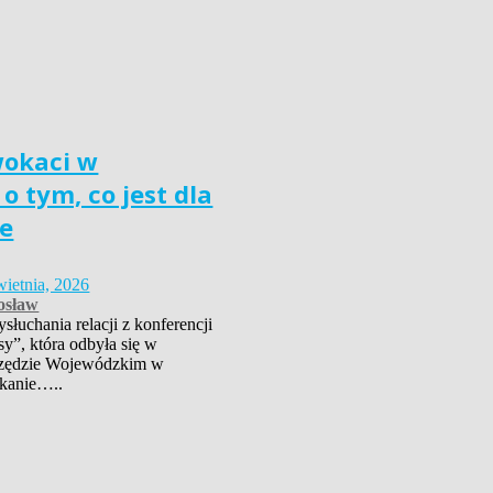
wokaci w
o tym, co jest dla
e
wietnia, 2026
osław
łuchania relacji z konferencji
sy”, która odbyła się w
zędzie Wojewódzkim w
kanie…..