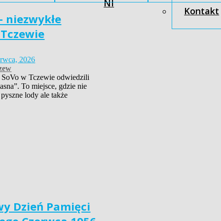
NI
Kontakt
– niezwykłe
 Tczewie
erwca, 2026
zew
 SoVo w Tczewie odwiedzili
asna”. To miejsce, gdzie nie
 pyszne lody ale także
y Dzień Pamięci