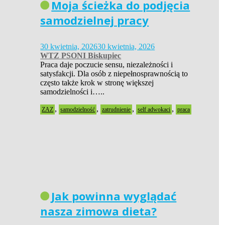
Moja ścieżka do podjęcia
samodzielnej pracy
30 kwietnia, 2026
30 kwietnia, 2026
WTZ PSONI Biskupiec
Praca daje poczucie sensu, niezależności i
satysfakcji. Dla osób z niepełnosprawnością to
często także krok w stronę większej
samodzielności i…..
,
,
,
,
ZAZ
samodzielność
zatrudnienie
self adwokaci
praca
Jak powinna wyglądać
nasza zimowa dieta?