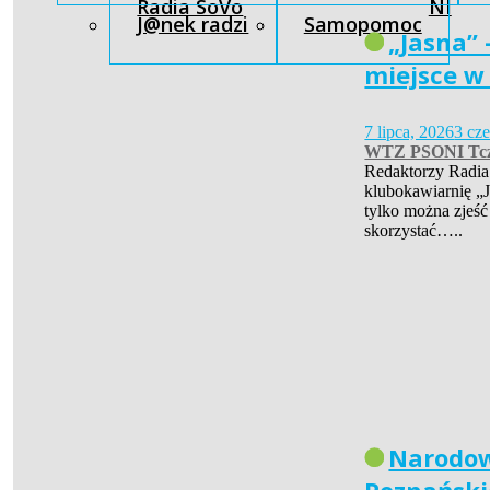
Radia SoVo
NI
J@nek radzi
Samopomoc
„Jasna” 
miejsce w
7 lipca, 2026
3 cz
WTZ PSONI Tc
Redaktorzy Radia
klubokawiarnię „J
tylko można zjeść
skorzystać…..
Narodow