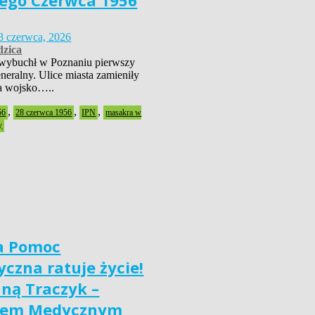
ego Czerwca 1956
3 czerwca, 2026
zica
wybuchł w Poznaniu pierwszy
neralny. Ulice miasta zamieniły
 a wojsko…..
,
,
,
56
28 czerwca 1956
IPN
masakra w
y
a Pomoc
czna ratuje życie!
nną Traczyk –
iem Medycznym