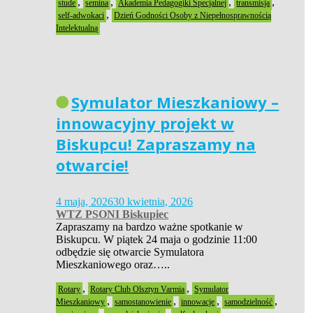
,
,
,
,
stude
semina
Akademia Pedagogiki Specjalnej
transmisja
,
self-adwokaci
Dzień Godności Osoby z Niepełnosprawnością
Intelektualną
Symulator Mieszkaniowy –
innowacyjny projekt w
Biskupcu! Zapraszamy na
otwarcie!
4 maja, 2026
30 kwietnia, 2026
WTZ PSONI Biskupiec
Zapraszamy na bardzo ważne spotkanie w
Biskupcu. W piątek 24 maja o godzinie 11:00
odbędzie się otwarcie Symulatora
Mieszkaniowego oraz…..
,
,
Rotary
Rotary Club Olsztyn Varmia
Symulator
,
,
,
,
Mieszkaniowy
samostanowienie
innowacje
samodzielność