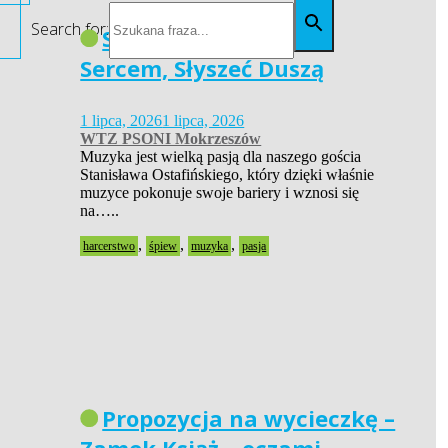
Search for:
Siła Pasji – Widzieć
Sercem, Słyszeć Duszą
1 lipca, 2026
1 lipca, 2026
WTZ PSONI Mokrzeszów
Muzyka jest wielką pasją dla naszego gościa
Stanisława Ostafińskiego, który dzięki właśnie
muzyce pokonuje swoje bariery i wznosi się
na…..
,
,
,
harcerstwo
śpiew
muzyka
pasja
Propozycja na wycieczkę –