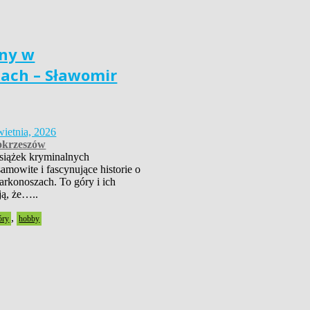
ny w
ach – Sławomir
wietnia, 2026
krzeszów
książek kryminalnych
amowite i fascynujące historie o
rkonoszach. To góry i ich
ją, że…..
,
óry
hobby