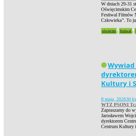
W dniach 29-31 s
Oświęcimskim Cen
Festiwal Filmów 
Człowieka”. To 
,
,
oświęcim
festiwal
Wywiad
dyrektor
Kultury i 
8 maja, 2026
30 k
WTZ PSONI Tc
Zapraszamy do w
Jarosławem Wojc
dyrektorem Centr
Centrum Kultury 