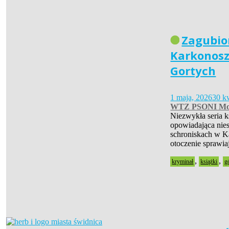
Zagubio
Karkonosz
Gortych
1 maja, 2026
30 k
WTZ PSONI Mo
Niezwykła seria 
opowiadająca nies
schroniskach w Ka
otoczenie sprawia
,
,
kryminał
książki
g