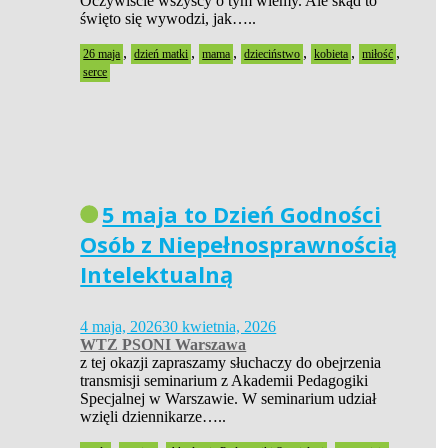
Oczywiście wszyscy o tym wiemy. Ale skąd to
święto się wywodzi, jak…..
,
,
,
,
,
,
26 maja
dzień matki
mama
dzieciństwo
kobieta
miłość
serce
5 maja to Dzień Godności
Osób z Niepełnosprawnością
Intelektualną
4 maja, 2026
30 kwietnia, 2026
WTZ PSONI Warszawa
z tej okazji zapraszamy słuchaczy do obejrzenia
transmisji seminarium z Akademii Pedagogiki
Specjalnej w Warszawie. W seminarium udział
wzięli dziennikarze…..