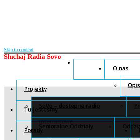
Skip to content
Słuchaj Radia Sovo
O nas
Opis
Projekty
SoVo – dostępne radio
Pr
Tu jesteśmy
internetowe
Senioralne Oddziały
Oddzia
Porady