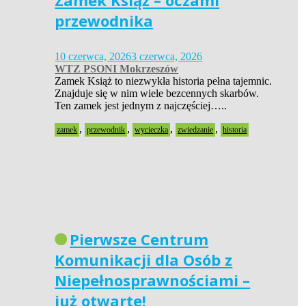
Zamek Książ – oczami
przewodnika
10 czerwca, 2026
3 czerwca, 2026
WTZ PSONI Mokrzeszów
Zamek Książ to niezwykła historia pełna tajemnic.
Znajduje się w nim wiele bezcennych skarbów.
Ten zamek jest jednym z najczęściej…..
,
,
,
,
zamek
przewodnik
wycieczka
zwiedzanie
historia
Pierwsze Centrum
Komunikacji dla Osób z
Niepełnosprawnościami –
już otwarte!