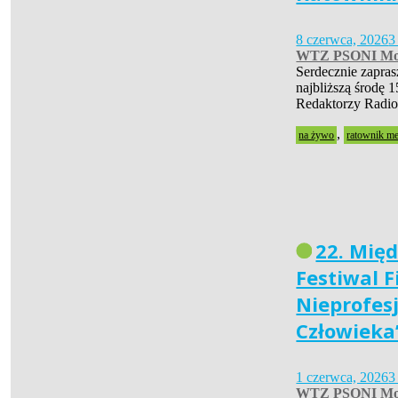
8 czerwca, 2026
3
WTZ PSONI Mo
Serdecznie zapra
najbliższą środę 1
Redaktorzy Radio
,
na żywo
ratownik m
22. Mię
Festiwal 
Nieprofes
Człowieka
1 czerwca, 2026
3
WTZ PSONI Mo