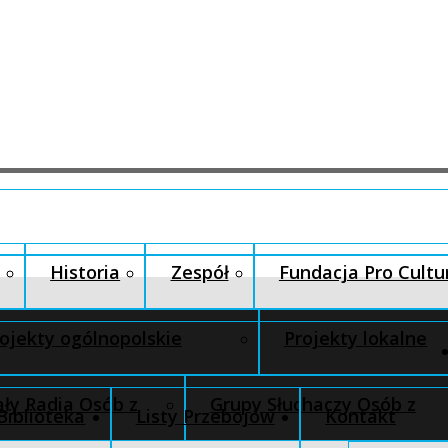
Historia
Zespół
Fundacja Pro Cultu
ojekty ogólnopolskie
Projekty lokalne
ły Radia Osób z
Grupy Słuchaczy Osób z
Biblioteka
Listy Przebojów
Kontakt