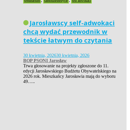
,
,
seminarium
samodzielneżycie
self adwokaci
Jarosławscy self-adwokaci
chcą wydać przewodnik w
tekście łatwym do czytania
30 kwietnia, 2026
30 kwietnia, 2026
BOP PSONI Jarosław
Trwa głosowanie na projekty zgłoszone do 11.
edycji Jarosławskiego Budżetu Obywatelskiego na
2026 rok. Mieszkańcy Jarosławia mają do wyboru
49…..