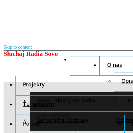
Skip to content
Słuchaj Radia Sovo
O nas
Opis
Projekty
SoVo – dostępne radio
Pr
Tu jesteśmy
internetowe
Senioralne Oddziały
Oddzia
Porady