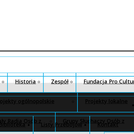
Historia
Zespół
Fundacja Pro Cultu
ojekty ogólnopolskie
Projekty lokalne
ły Radia Osób z
Grupy Słuchaczy Osób z
Biblioteka
Listy Przebojów
Kontakt