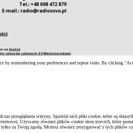
Tel.: +48 698 472 879
E-mail.: radio@radiosovo.pl
ości
pne na
licencji
 Bez utworów zależnych 4.0 Międzynarodowe
ce by remembering your preferences and repeat visits. By clicking “Acc
dczas przeglądania witryny. Spośród nich pliki cookie, które są skla
ernetowej. Używamy również plików cookie stron trzecich, które pomag
 tylko za Twoją zgodą. Możesz również zrezygnować z tych plików coo