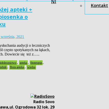
NI
Kontakt
ożej apteki +
piosenka o
ku
 września, 2021
słuchania audycji o leczniczych
ół często spotykanych na łąkach,
ch. Dowiecie się też z…..
,
,
,
iołolecznictwo
apteka
fitoterapia
,
,
zielnik
Boża apteka
wiedza
Radio Sovo
awa,ul. Ogrodowa 32 lok. 29