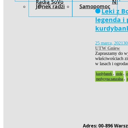
Radia SoVo
NI
J@nek radzi
Samopomoc
Leki z B
legenda i 
kurdyban
25 marca, 2021
30
UTW Gniew
Zapraszamy do wy
właściwościach zi
w lasach i ogroda
,
,
kurdybanek
zioła
z
,
medycyna naturalna
Adres: 00-896 Warsz