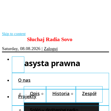
Skip to content
Słuchaj Radia Sovo
Saturday, 08.08.2026
|
Zaloguj
asysta prawna
O nas
Opis
Historia
Zespół
Projekty
Fundacja Pro Cultura
SoVo – dostępne radio