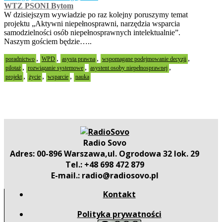
WTZ PSONI Bytom
W dzisiejszym wywiadzie po raz kolejny poruszymy temat
projektu „Aktywni niepełnosprawni, narzędzia wsparcia
samodzielności osób niepełnosprawnych intelektualnie”.
Naszym gościem będzie…..
,
,
,
,
poradnictwo
WPD
asysta prawna
wspomagane podejmowanie decyzji
,
,
,
pilotaż
rozwiązanie systemowe
asystent osoby niepełnosprawnej
,
,
,
projekt
życie
wsparcie
nauka
Radio Sovo
Adres: 00-896 Warszawa,ul. Ogrodowa 32 lok. 29
Tel.: +48 698 472 879
E-mail.: radio@radiosovo.pl
Kontakt
Polityka prywatności