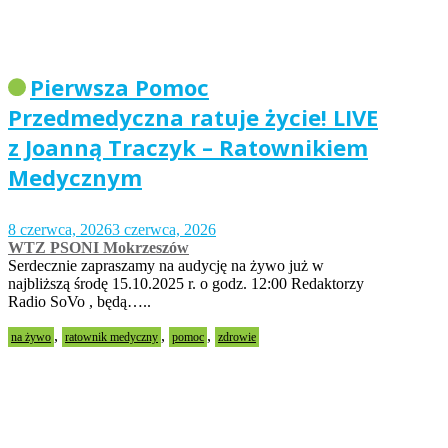
Pierwsza Pomoc
Przedmedyczna ratuje życie! LIVE
z Joanną Traczyk – Ratownikiem
Medycznym
8 czerwca, 2026
3 czerwca, 2026
WTZ PSONI Mokrzeszów
Serdecznie zapraszamy na audycję na żywo już w
najbliższą środę 15.10.2025 r. o godz. 12:00 Redaktorzy
Radio SoVo , będą…..
,
,
,
na żywo
ratownik medyczny
pomoc
zdrowie