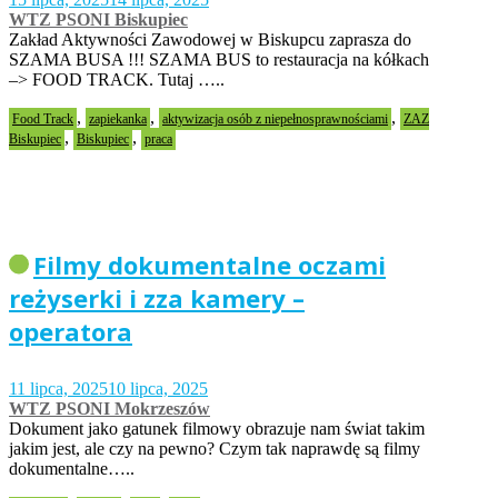
WTZ PSONI Biskupiec
Zakład Aktywności Zawodowej w Biskupcu zaprasza do
SZAMA BUSA !!! SZAMA BUS to restauracja na kółkach
–> FOOD TRACK. Tutaj …..
,
,
,
Food Track
zapiekanka
aktywizacja osób z niepełnosprawnościami
ZAZ
,
,
Biskupiec
Biskupiec
praca
Filmy dokumentalne oczami
reżyserki i zza kamery –
operatora
11 lipca, 2025
10 lipca, 2025
WTZ PSONI Mokrzeszów
Dokument jako gatunek filmowy obrazuje nam świat takim
jakim jest, ale czy na pewno? Czym tak naprawdę są filmy
dokumentalne…..