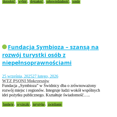
,
,
,
,
dorosłość
wybór
dojrzałość
odpowiedzialność
sonda
Fundacja Symbioza – szansą na
rozwój turystki osób z
niepełnsoprawnościami
25 września, 2025
27 lutego, 2026
WTZ PSONI Mokrzeszów
Fundacja „Symbioza” w Świdnicy dba o zrównoważony
rozwój miejsc i regionów. Integruje ludzi wokół wspólnych
idei pożytku publicznego. Kształtuje świadomość…..
,
,
,
fundacja
wycieczki
turystyka
zwiedzanie