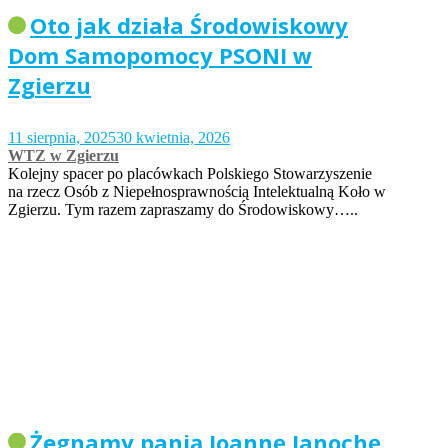
Oto jak działa Środowiskowy
Dom Samopomocy PSONI w
Zgierzu
11 sierpnia, 2025
30 kwietnia, 2026
WTZ w Zgierzu
Kolejny spacer po placówkach Polskiego Stowarzyszenie
na rzecz Osób z Niepełnosprawnością Intelektualną Koło w
Zgierzu. Tym razem zapraszamy do Środowiskowy…..
Żegnamy panią Joannę Janochę