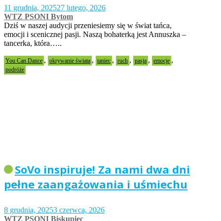
11 grudnia, 2025
27 lutego, 2026
WTZ PSONI Bytom
Dziś w naszej audycji przeniesiemy się w świat tańca,
emocji i scenicznej pasji. Naszą bohaterką jest Annuszka –
tancerka, która…..
,
,
,
,
,
,
You Can Dance
okrywanie świata
taniec
ruch
pasja
emocje
podróże
SoVo inspiruje! Za nami dwa dni
pełne zaangażowania i uśmiechu
8 grudnia, 2025
3 czerwca, 2026
WTZ PSONI Biskupiec