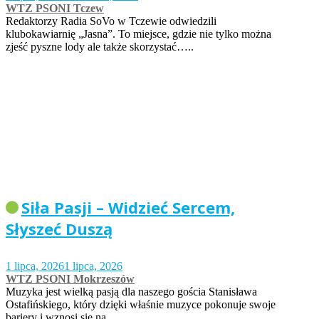
WTZ PSONI Tczew
Redaktorzy Radia SoVo w Tczewie odwiedzili
klubokawiarnię „Jasna”. To miejsce, gdzie nie tylko można
zjeść pyszne lody ale także skorzystać…..
Siła Pasji – Widzieć Sercem,
Słyszeć Duszą
1 lipca, 2026
1 lipca, 2026
WTZ PSONI Mokrzeszów
Muzyka jest wielką pasją dla naszego gościa Stanisława
Ostafińskiego, który dzięki właśnie muzyce pokonuje swoje
bariery i wznosi się na…..