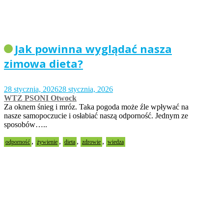
Jak powinna wyglądać nasza
zimowa dieta?
28 stycznia, 2026
28 stycznia, 2026
WTZ PSONI Otwock
Za oknem śnieg i mróz. Taka pogoda może źle wpływać na
nasze samopoczucie i osłabiać naszą odporność. Jednym ze
sposobów…..
,
,
,
,
odporność
żywienie
dieta
zdrowie
wiedza