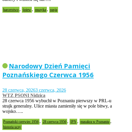
,
,
,
harcerstwo
śpiew
muzyka
pasja
Narodowy Dzień Pamięci
Poznańskiego Czerwca 1956
28 czerwca, 2026
3 czerwca, 2026
WTZ PSONI Nidzica
28 czerwca 1956 wybuchł w Poznaniu pierwszy w PRL-u
strajk generalny. Ulice miasta zamieniły się w pole bitwy, a
wojsko…..
,
,
,
,
Poznański czerwiec 1956
28 czerwca 1956
IPN
masakra w Poznaniu
historia uczy