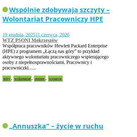
Wspólnie zdobywają szczyty –
Wolontariat Pracowniczy HPE
19 grudnia, 2025
11 czerwca, 2026
WTZ PSONI Mokrzeszów
Współpraca pracowników Hewlett Packard Enterprise
(HPE) z programem „Łączą nas góry” to przykład
aktywnego wolontariatu pracowniczego wspierającego
osoby z niepełnosprawnościami. Pracownicy i
pracowniczki…..
,
,
,
góry
wolontariat
pomoc
wsparcie
„Annuszka” – życie w ruchu