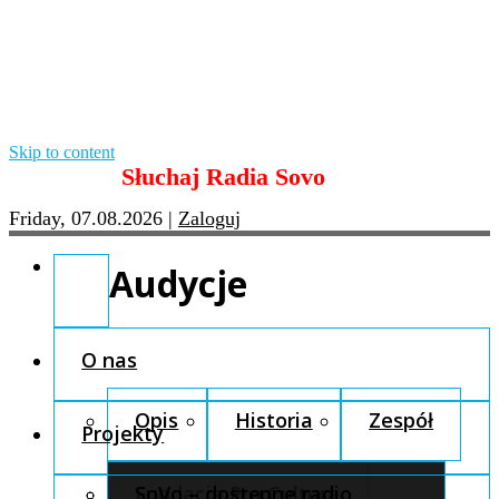
Skip to content
Słuchaj Radia Sovo
Friday, 07.08.2026
|
Zaloguj
Audycje
O nas
Opis
Historia
Zespół
Projekty
Fundacja Pro Cultura
SoVo – dostępne radio