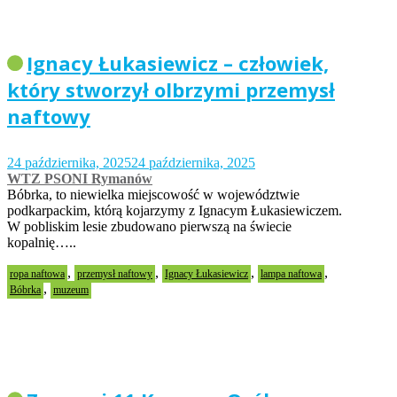
Ignacy Łukasiewicz – człowiek,
który stworzył olbrzymi przemysł
naftowy
24 października, 2025
24 października, 2025
WTZ PSONI Rymanów
Bóbrka, to niewielka miejscowość w województwie
podkarpackim, którą kojarzymy z Ignacym Łukasiewiczem.
W pobliskim lesie zbudowano pierwszą na świecie
kopalnię…..
,
,
,
,
ropa naftowa
przemysł naftowy
Ignacy Łukasiewicz
lampa naftowa
,
Bóbrka
muzeum