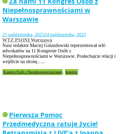
Za nami 11 Kongres Osób z
Niepełnosprawnościami w
Warszawie
21 października, 2025
24 października, 2025
WTZ PSONI Warszawa
Nasz redaktor Maciej Gniazdowski reprezentował self-
adwokatów na 11 Kongresie Osób z
Niepełnosprawnościami w Warszawie. Posłuchajcie relacji i
wejdźcie na stronę…..
,
Kongres Osób z Niepełnosprawnościami
kongres
Pierwsza Pomoc
Przedmedyczna ratuje życie!
Retransmisja z LIVE’a z Joanną