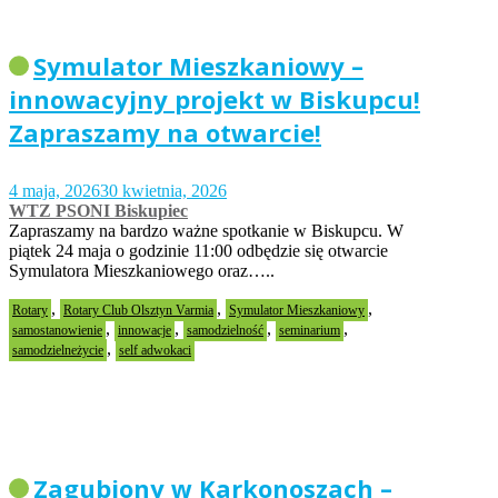
Symulator Mieszkaniowy –
innowacyjny projekt w Biskupcu!
Zapraszamy na otwarcie!
4 maja, 2026
30 kwietnia, 2026
WTZ PSONI Biskupiec
Zapraszamy na bardzo ważne spotkanie w Biskupcu. W
piątek 24 maja o godzinie 11:00 odbędzie się otwarcie
Symulatora Mieszkaniowego oraz…..
,
,
,
Rotary
Rotary Club Olsztyn Varmia
Symulator Mieszkaniowy
,
,
,
,
samostanowienie
innowacje
samodzielność
seminarium
,
samodzielneżycie
self adwokaci
Zagubiony w Karkonoszach –