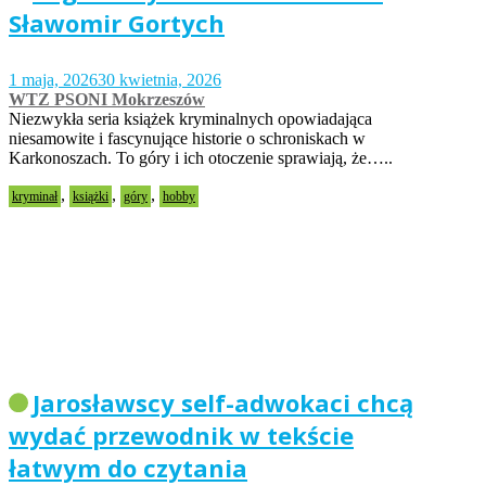
Sławomir Gortych
1 maja, 2026
30 kwietnia, 2026
WTZ PSONI Mokrzeszów
Niezwykła seria książek kryminalnych opowiadająca
niesamowite i fascynujące historie o schroniskach w
Karkonoszach. To góry i ich otoczenie sprawiają, że…..
,
,
,
kryminał
książki
góry
hobby
Jarosławscy self-adwokaci chcą
wydać przewodnik w tekście
łatwym do czytania