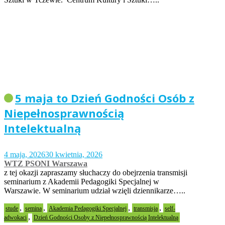
5 maja to Dzień Godności Osób z
Niepełnosprawnością
Intelektualną
4 maja, 2026
30 kwietnia, 2026
WTZ PSONI Warszawa
z tej okazji zapraszamy słuchaczy do obejrzenia transmisji
seminarium z Akademii Pedagogiki Specjalnej w
Warszawie. W seminarium udział wzięli dziennikarze…..
,
,
,
,
stude
semina
Akademia Pedagogiki Specjalnej
transmisja
self-
,
adwokaci
Dzień Godności Osoby z Niepełnosprawnością Intelektualną