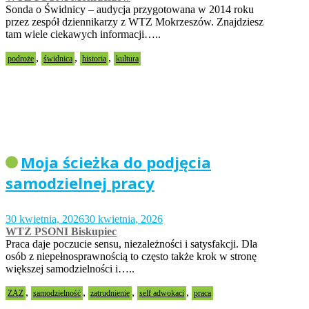
Sonda o Świdnicy – audycja przygotowana w 2014 roku
przez zespół dziennikarzy z WTZ Mokrzeszów. Znajdziesz
tam wiele ciekawych informacji…..
,
,
,
podroże
świdnica
historia
kultura
Moja ścieżka do podjęcia
samodzielnej pracy
30 kwietnia, 2026
30 kwietnia, 2026
WTZ PSONI Biskupiec
Praca daje poczucie sensu, niezależności i satysfakcji. Dla
osób z niepełnosprawnością to często także krok w stronę
większej samodzielności i…..
,
,
,
,
ZAZ
samodzielność
zatrudnienie
self adwokaci
praca