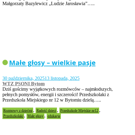
Małgorzaty Bazylewicz „Ludzie Jarosławia”…..
Małe głosy – wielkie pasje
30 października, 2025
13 listopada, 2025
WTZ PSONI Bytom
Dziś gościmy wyjątkowych rozmówców – najmłodszych,
pełnych pomysłów, energii i szczerości! Przedszkolaki z
Przedszkola Miejskiego nr 12 w Bytomiu dzielą…..
,
,
,
Rozmowy z dziećmi
Radość dzieci
Przedszkole Miejskie nr12
,
,
Przedszkolaki
Małe głosy
edukacja