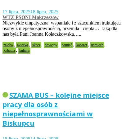
17 lipca, 2025
18 lipca, 2025
WTZ PSONI Mokrzeszów
Niezwykle empatyczna, wspaniale i z szacunkiem traktująca
osoby z niepełnosprawnością, przemiła i ciepła… Taką dla
nas była Pani Joanna Kołaczkowska…..
,
,
,
,
,
,
,
żałoba
aktorka
skecz
dowcipy
pamięć
kabaret
uśmiech
,
Zabawa
kultura
SZAMA BUS – kolejne miejsce
pracy dla osób z
niepełnosprawnościami w
Biskupcu
15 lipca, 2025
14 lipca, 2025