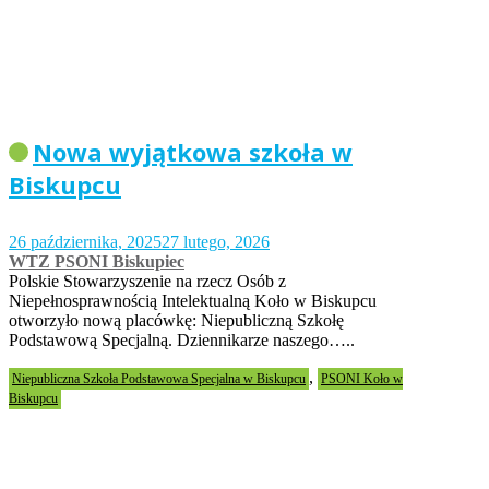
Nowa wyjątkowa szkoła w
Biskupcu
26 października, 2025
27 lutego, 2026
WTZ PSONI Biskupiec
Polskie Stowarzyszenie na rzecz Osób z
Niepełnosprawnością Intelektualną Koło w Biskupcu
otworzyło nową placówkę: Niepubliczną Szkołę
Podstawową Specjalną. Dziennikarze naszego…..
,
Niepubliczna Szkoła Podstawowa Specjalna w Biskupcu
PSONI Koło w
Biskupcu