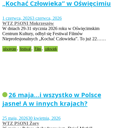
„Kochać Człowieka” w Oświęcimiu
1 czerwca, 2026
3 czerwca, 2026
WTZ PSONI Mokrzeszów
W dniach 29-31 stycznia 2026 roku w Oświęcimskim
Centrum Kultury, odbył się Festiwal Filmów
Nieprofesjonalnych „Kochać Człowieka”. To już 22……
,
,
,
oświęcim
festiwal
Film
człowiek
26 maja…i wszystko w Polsce
jasne! A w innych krajach?
25 maja, 2026
30 kwietnia, 2026
WTZ PSONI Żory