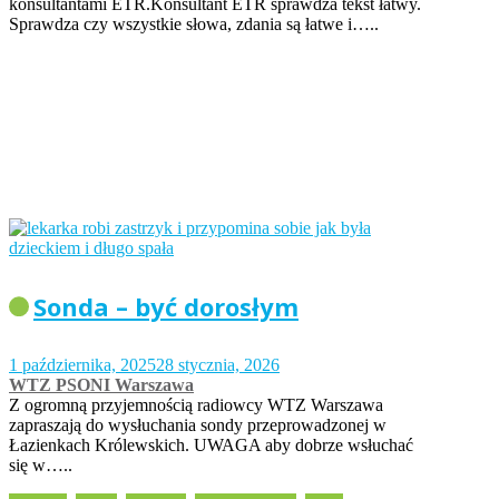
konsultantami ETR.Konsultant ETR sprawdza tekst łatwy.
Sprawdza czy wszystkie słowa, zdania są łatwe i…..
Sonda – być dorosłym
1 października, 2025
28 stycznia, 2026
WTZ PSONI Warszawa
Z ogromną przyjemnością radiowcy WTZ Warszawa
zapraszają do wysłuchania sondy przeprowadzonej w
Łazienkach Królewskich. UWAGA aby dobrze wsłuchać
się w…..