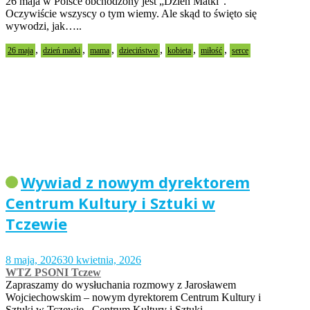
26 maja w Polsce obchodzony jest „Dzień Matki”.
Oczywiście wszyscy o tym wiemy. Ale skąd to święto się
wywodzi, jak…..
,
,
,
,
,
,
26 maja
dzień matki
mama
dzieciństwo
kobieta
miłość
serce
Wywiad z nowym dyrektorem
Centrum Kultury i Sztuki w
Tczewie
8 maja, 2026
30 kwietnia, 2026
WTZ PSONI Tczew
Zapraszamy do wysłuchania rozmowy z Jarosławem
Wojciechowskim – nowym dyrektorem Centrum Kultury i
Sztuki w Tczewie. Centrum Kultury i Sztuki…..