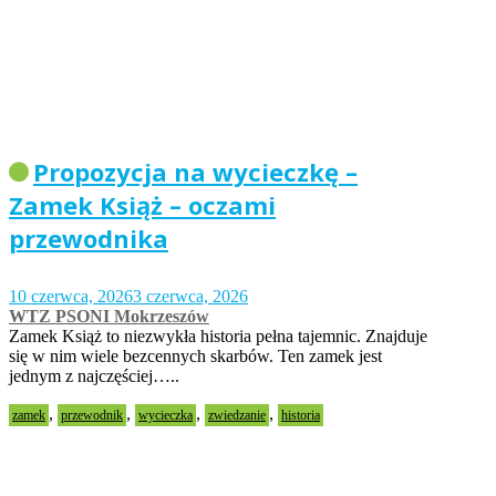
Propozycja na wycieczkę –
Zamek Książ – oczami
przewodnika
10 czerwca, 2026
3 czerwca, 2026
WTZ PSONI Mokrzeszów
Zamek Książ to niezwykła historia pełna tajemnic. Znajduje
się w nim wiele bezcennych skarbów. Ten zamek jest
jednym z najczęściej…..
,
,
,
,
zamek
przewodnik
wycieczka
zwiedzanie
historia