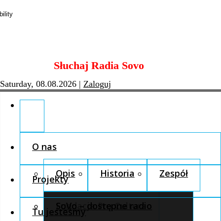
Skip
Słuchaj Radia Sovo
to
content
Saturday, 08.08.2026
|
Zaloguj
O nas
Opis
Historia
Zespół
Projekty
Fundacja Pro Cultura
SoVo – dostępne radio
Tu jesteśmy