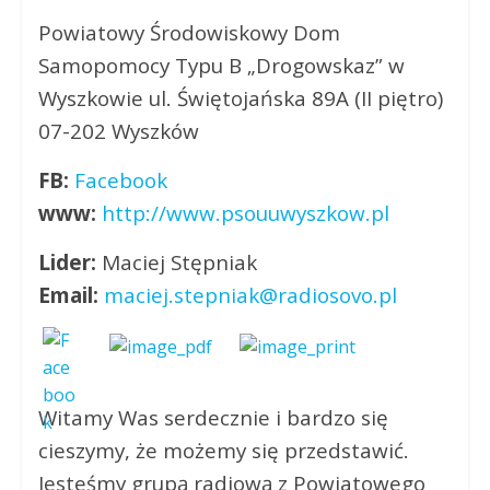
Powiatowy Środowiskowy Dom
Samopomocy Typu B „Drogowskaz” w
Wyszkowie ul. Świętojańska 89A (II piętro)
07-202 Wyszków
FB:
Facebook
www:
http://www.psouuwyszkow.pl
Lider:
Maciej Stępniak
Email:
maciej.stepniak@radiosovo.pl
Witamy Was serdecznie i bardzo się
cieszymy, że możemy się przedstawić.
Jesteśmy grupą radiową z Powiatowego