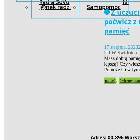
Radia SoVo
NI
J@nek radzi
Samopomoc
Z uczuc
poćwicz z
pamięć
17 sierpnia, 2023
UTW Świdnica
Masz dobrą pamię
lepszą? Czy wies
Pomoże Ci w tym
,
pamięć
ćwiczmy pam
Adres: 00-896 Warsz