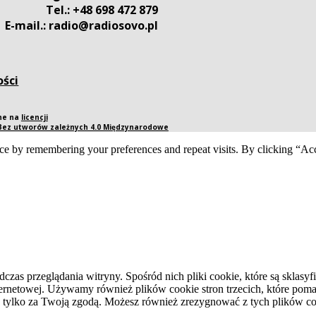
Tel.: +48 698 472 879
E-mail.: radio@radiosovo.pl
ości
pne na
licencji
 Bez utworów zależnych 4.0 Międzynarodowe
ce by remembering your preferences and repeat visits. By clicking “Acc
dczas przeglądania witryny. Spośród nich pliki cookie, które są skla
ernetowej. Używamy również plików cookie stron trzecich, które pomag
 tylko za Twoją zgodą. Możesz również zrezygnować z tych plików coo