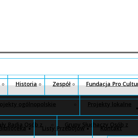
Historia
Zespół
Fundacja Pro Cultu
ojekty ogólnopolskie
Projekty lokalne
ły Radia Osób z
Grupy Słuchaczy Osób z
Biblioteka
Listy Przebojów
Kontakt