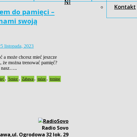
NI
Kontakt
iem do pamięci –
 nami swoją
25 listopada, 2023
ć a może chcesz mieć jeszcze
z, że można trenować pamięć?
 nasz…..
,
,
,
,
ięć
Senior
Zabawa
mózg
trening
Radio Sovo
awa,ul. Ogrodowa 32 lok. 29