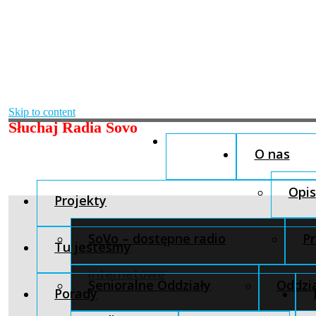
Skip to content
Słuchaj Radia Sovo
O nas
Opis
Projekty
SoVo – dostępne radio
Pr
Tu jesteśmy
internetowe
Senioralne Oddziały
Oddzia
Porady