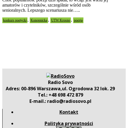
amatorów i czytelników, szczególnie wśród osób
senioralnych. Lepszego scenariusza nie…..
,
,
,
konkurs poetycki
Konopnicka
UTW Krosno
poezja
Radio Sovo
Adres: 00-896 Warszawa,ul. Ogrodowa 32 lok. 29
Tel.: +48 698 472 879
E-mail.: radio@radiosovo.pl
Kontakt
Polityka prywatności