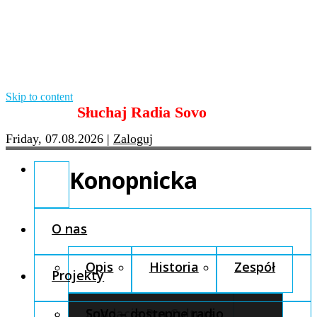
Skip to content
Słuchaj Radia Sovo
Friday, 07.08.2026
|
Zaloguj
Konopnicka
O nas
Opis
Historia
Zespół
Projekty
Fundacja Pro Cultura
SoVo – dostępne radio