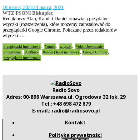
19 marca, 2021
23 marca, 2021
WTZ PSONI Biskupiec
Redaktorzy Alan, Kamil i Daniel omawiają przydatne
wtyczki (rozszerzenia), które możemy zainstalować do
przeglądarki Google Chrome. Pokazane przez redaktorów
wtyczki…..
,
,
,
Przeglądarki Internetowe
Yutube
wtyczki
Video Downloader
,
,
,
,
professional
AdBlock
Reader (Tekst na mowę)
Google Chrome
przeglądarka internetowa
Radio Sovo
Adres: 00-896 Warszawa,ul. Ogrodowa 32 lok. 29
Tel.: +48 698 472 879
E-mail.: radio@radiosovo.pl
Kontakt
Polityka prywatności