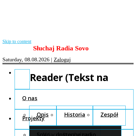
Skip to content
Słuchaj Radia Sovo
Saturday, 08.08.2026
|
Zaloguj
Reader (Tekst na
O nas
Opis
Historia
Zespół
Projekty
Fundacja Pro Cultura
SoVo – dostępne radio