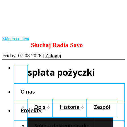
Skip to content
Słuchaj Radia Sovo
Friday, 07.08.2026
|
Zaloguj
spłata pożyczki
O nas
Opis
Historia
Zespół
Projekty
Fundacja Pro Cultura
SoVo – dostępne radio