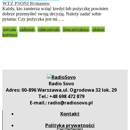
WTZ PSONI Rymanów
Każdy, kto zamierza wziąć kredyt lub pożyczkę powinien
dobrze przemyśleć swoją decyzją. Należy zadać sobie
pytania: Czy pożyczka jest mi…..
,
,
,
,
pożyczka
zadłużenie
spłata pożyczki
firma pożyczkowa
zdolność
kredytowa
Radio Sovo
Adres: 00-896 Warszawa,ul. Ogrodowa 32 lok. 29
Tel.: +48 698 472 879
E-mail.: radio@radiosovo.pl
Kontakt
Polityka prywatności