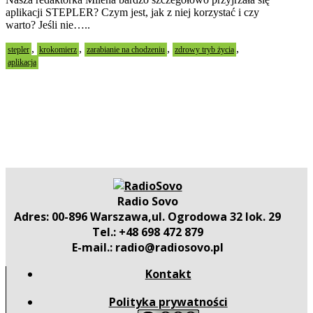
aplikacji STEPLER? Czym jest, jak z niej korzystać i czy
warto? Jeśli nie…..
,
,
,
,
stepler
krokomierz
zarabianie na chodzeniu
zdrowy tryb życia
aplikacja
Radio Sovo
Adres: 00-896 Warszawa,ul. Ogrodowa 32 lok. 29
Tel.: +48 698 472 879
E-mail.: radio@radiosovo.pl
Kontakt
Polityka prywatności