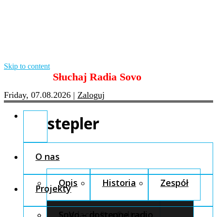
Skip to content
Słuchaj Radia Sovo
Friday, 07.08.2026
|
Zaloguj
stepler
O nas
Opis
Historia
Zespół
Projekty
Fundacja Pro Cultura
SoVo – dostępne radio