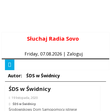
Skip
Słuchaj Radia Sovo
to
content
Friday, 07.08.2026
|
Zaloguj
Autor:
ŚDS w Świdnicy
ŚDS w Świdnicy
19 listopada, 2020
ŚDS w Świdnicy
Środowiskowy Dom Samopomocy istnieje