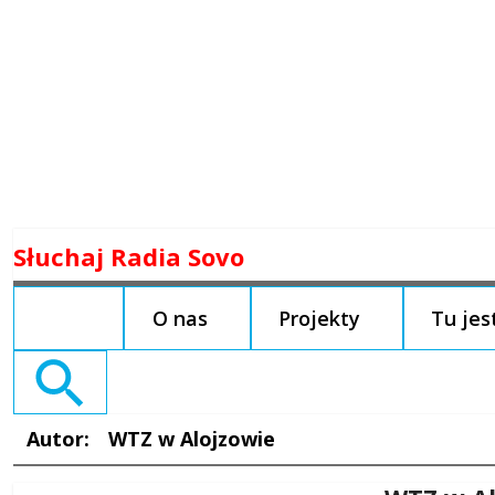
Skip
Słuchaj Radia Sovo
to
content
O nas
Projekty
Tu je
Search
for:
Autor:
WTZ w Alojzowie