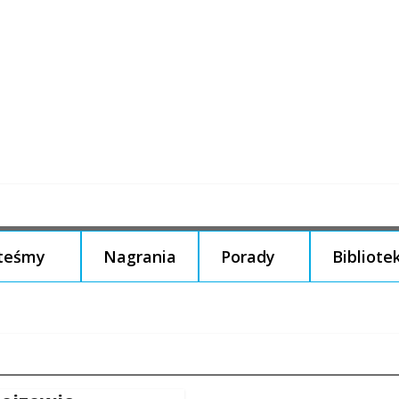
steśmy
Nagrania
Porady
Bibliote