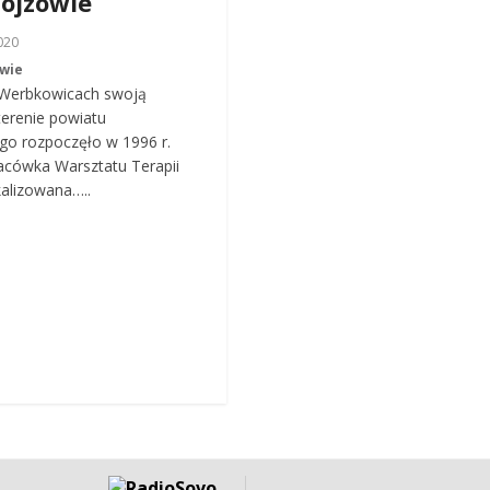
ojzowie
020
owie
Werbkowicach swoją
terenie powiatu
go rozpoczęło w 1996 r.
acówka Warsztatu Terapii
kalizowana…..