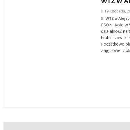
WTZ w Al
19 listopada, 2
WTZ w Alojz
PSONI Koło w 
działalność na 
hrubieszowskie
Początkowo pl
Zajęciowej zlo