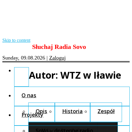
Skip to content
Słuchaj Radia Sovo
Sunday, 09.08.2026
|
Zaloguj
Autor:
WTZ w Iławie
O nas
Opis
Historia
Zespół
Projekty
Fundacja Pro Cultura
SoVo – dostępne radio