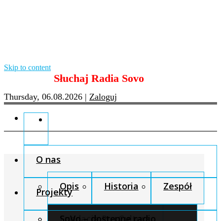
Skip to content
Słuchaj Radia Sovo
Thursday, 06.08.2026
|
Zaloguj
O nas
Opis
Historia
Zespół
Projekty
Fundacja Pro Cultura
SoVo – dostępne radio