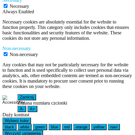
Necessary
Necessary
Always Enabled
Necessary cookies are absolutely essential for the website to
function properly. This category only includes cookies that ensures
basic functionalities and security features of the website. These
cookies do not store any personal information.
Non-necessary
Non-necessary
Any cookies that may not be particularly necessary for the website
to function and is used specifically to collect user personal data via
analytics, ads, other embedded contents are termed as non-necessary
cookies. It is mandatory to procure user consent prior to running
these cookies on your website.
Zamknij
Zmiana rozmiaru czcionki
A-
A+
Duży kontrast
Wybierz kolor
black
white
green
blue
red
orange
yellow
navi
Wyczyść ustawienia