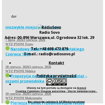
dav
niezwykłe miejsce w Tczewie
więcej
Radio Sovo
Adres: 00-896 Warszawa,ul. Ogrodowa 32 lok. 29
7 lipca, 2026
3 czerwca, 2026
WTZ PSONI Tczew
Tel.: +48 698 472 879
Narodowy Dzień Pamięci Poznańskiego
E-mail.: radio@radiosovo.pl
Czerwca 1956
Kontakt
28 czerwca, 2026
3 czerwca, 2026
WTZ PSONI Nidzica
Polityka prywatności
Propozycja na wycieczkę – Zamek Książ –
oczami przewodnika
Utwory na tym portalu są dostępne na
licencji
Creative Commons Uznanie autorstwa - Użycie niekomercyjne -
10 czerwca, 2026
3 czerwca, 2026
WTZ PSONI Mokrzeszów
Bez utworów zależnych 4.0 Międzynarodowe
Pierwsza Pomoc Przedmedyczna ratuje