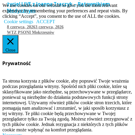
życie! LIVE z Joanną Traczyk – Ratownikiem
We use cookies on our website to give you the most relevant
Medycznym
experience by remembering your preferences and repeat visits. By
clicking “Accept”, you consent to the use of ALL the cookies.
Cookie settings
ACCEPT
8 czerwca, 2026
3 czerwca, 2026
WTZ PSONI Mokrzeszów
Close
Prywatność
Ta strona korzysta z plików cookie, aby poprawić Twoje wrażenia
podczas przeglądania witryny. Spośród nich pliki cookie, które są
sklasyfikowane jako niezbędne, są przechowywane w przeglądarce,
ponieważ są niezbędne do działania podstawowych funkcji strony
internetowej. Używamy również plików cookie stron trzecich, które
pomagają nam analizować i zrozumieć, w jaki sposób korzystasz z
tej witryny. Te pliki cookie będą przechowywane w Twojej
przeglądarce tylko za Twoją zgodą. Możesz również zrezygnować z
tych plików cookie. Jednak rezygnacja z niektórych z tych plików
cookie może wpłynąć na komfort przeglądania.