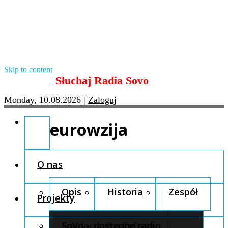
Skip to content
Słuchaj Radia Sovo
Monday, 10.08.2026
|
Zaloguj
eurowzija
O nas
Opis
Historia
Zespół
Projekty
Fundacja Pro Cultura
SoVo – dostępne radio