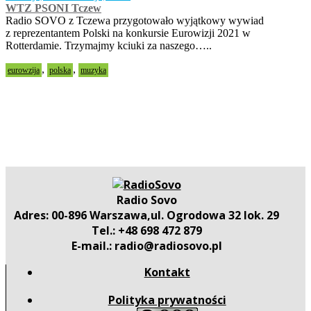
WTZ PSONI Tczew
Radio SOVO z Tczewa przygotowało wyjątkowy wywiad
z reprezentantem Polski na konkursie Eurowizji 2021 w
Rotterdamie. Trzymajmy kciuki za naszego…..
,
,
eurowzija
polska
muzyka
Radio Sovo
Adres: 00-896 Warszawa,ul. Ogrodowa 32 lok. 29
Tel.: +48 698 472 879
E-mail.: radio@radiosovo.pl
Kontakt
Polityka prywatności