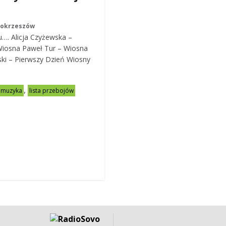
Mokrzeszów
…. Alicja Czyżewska –
Wiosna Paweł Tur – Wiosna
ki – Pierwszy Dzień Wiosny
,
muzyka
lista przebojów