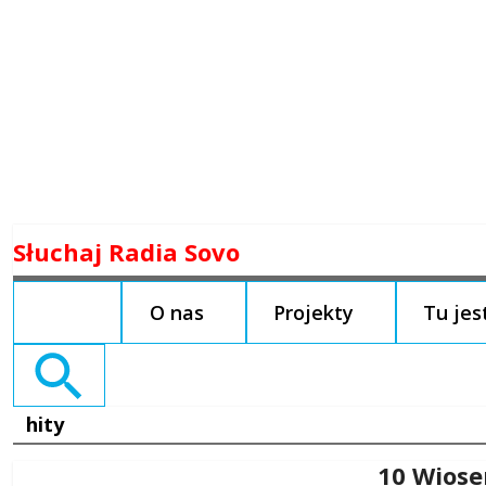
Skip
Słuchaj Radia Sovo
to
content
O nas
Projekty
Tu je
Search
for:
hity
10 Wios