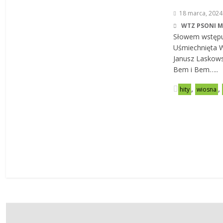
18 marca, 2024
WTZ PSONI 
Słowem wstępu
Uśmiechnięta 
Janusz Laskows
Bem i Bem…..
,
,
hity
wiosna