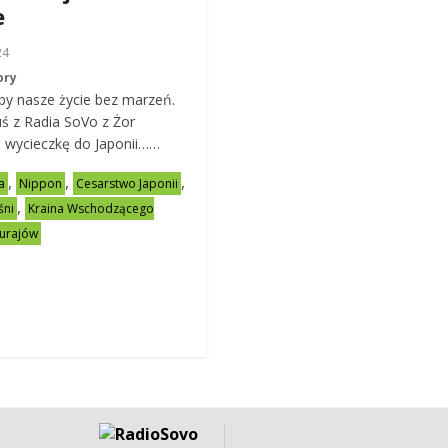
e
24
ory
by nasze życie bez marzeń.
ś z Radia SoVo z Żor
a wycieczkę do Japonii……
,
,
,
a
Nippon
Cesarstwo Japonii
,
śni
Kraina Wschodzącego
murajów