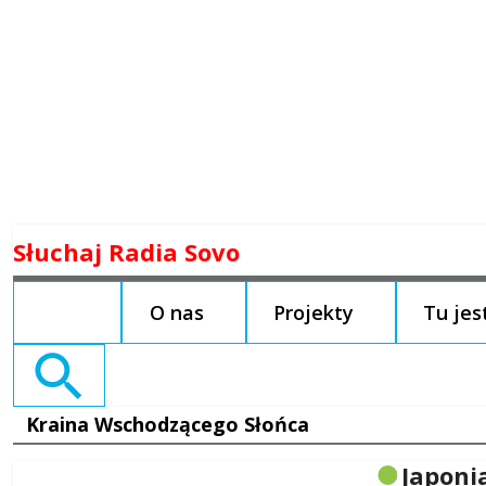
Skip
Słuchaj Radia Sovo
to
content
O nas
Projekty
Tu je
Search
for:
Kraina Wschodzącego Słońca
Japoni