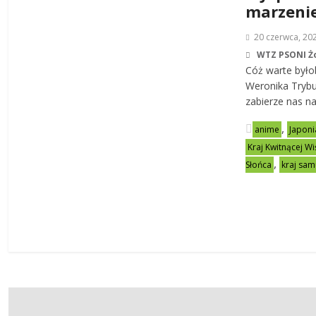
marzeni
20 czerwca, 20
WTZ PSONI Ż
Cóż warte było
Weronika Trybu
zabierze nas n
,
anime
Japoni
Kraj Kwitnącej Wi
,
Słońca
kraj sa