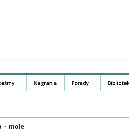
steśmy
Nagrania
Porady
Bibliote
a – moje