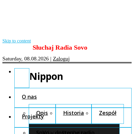
Skip to content
Słuchaj Radia Sovo
Saturday, 08.08.2026
|
Zaloguj
Nippon
O nas
Opis
Historia
Zespół
Projekty
Fundacja Pro Cultura
SoVo – dostępne radio