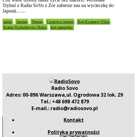
Trybuś z Radia SoVo z Żor zabierze nas na wycieczkę do
Japonii……
,
,
,
,
,
anime
Japonia
Nippon
Cesarstwo Japonii
Kraj Kwitnącej Wiśni
,
Kraina Wschodzącego Słońca
kraj samurajów
Radio Sovo
Adres: 00-896 Warszawa,ul. Ogrodowa 32 lok. 29
Tel.: +48 698 472 879
E-mail.: radio@radiosovo.pl
Kontakt
Polityka prywatności