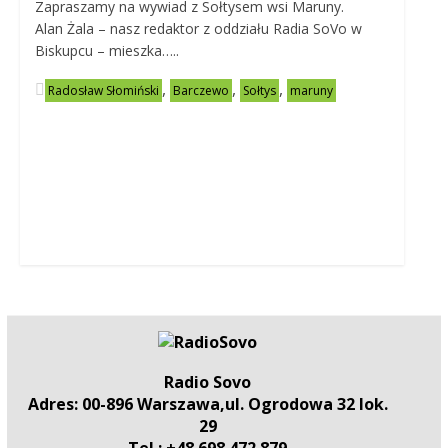
Zapraszamy na wywiad z Sołtysem wsi Maruny.
Alan Żala – nasz redaktor z oddziału Radia SoVo w
Biskupcu – mieszka…..
,
,
,
Radosław Słomiński
Barczewo
Sołtys
maruny
Radio Sovo
Adres: 00-896 Warszawa,ul. Ogrodowa 32 lok.
29