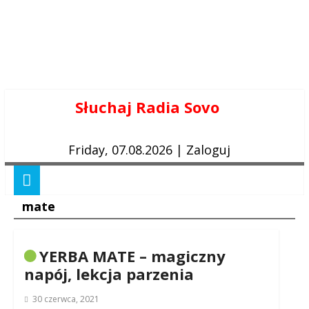
Skip
Słuchaj Radia Sovo
to
content
Friday, 07.08.2026
|
Zaloguj
mate
YERBA MATE – magiczny
napój, lekcja parzenia
30 czerwca, 2021