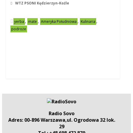
WTZ PSONI Kędzierzyn-Koźle
,
,
,
,
yerba
mate
Ameryka Południowa
Kulinaria
podroże
Radio Sovo
Adres: 00-896 Warszawa,ul. Ogrodowa 32 lok.
29