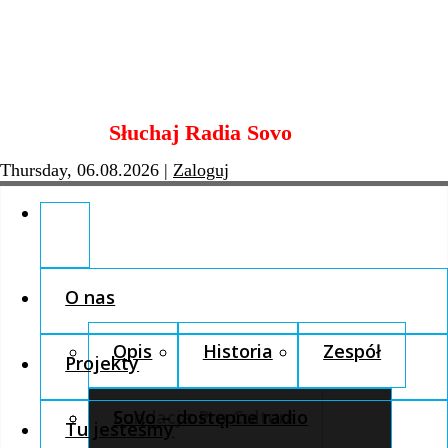
Skip
Słuchaj Radia Sovo
to
content
Thursday, 06.08.2026
|
Zaloguj
O nas
Opis
Historia
Zespół
Projekty
Fundacja Pro Cultura
SoVo – dostępne radio
Tu jesteśmy