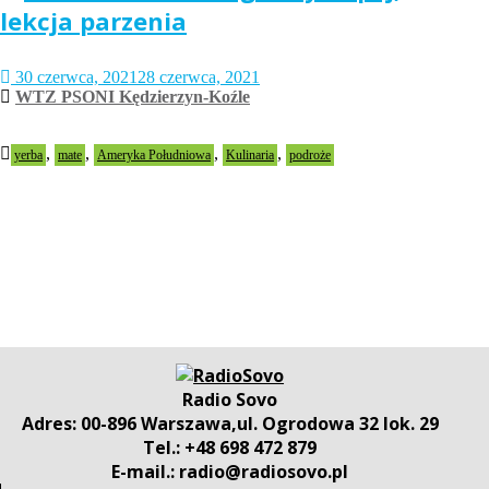
lekcja parzenia
30 czerwca, 2021
28 czerwca, 2021
WTZ PSONI Kędzierzyn-Koźle
,
,
,
,
yerba
mate
Ameryka Południowa
Kulinaria
podroże
Radio Sovo
Adres: 00-896 Warszawa,ul. Ogrodowa 32 lok. 29
Tel.: +48 698 472 879
E-mail.: radio@radiosovo.pl