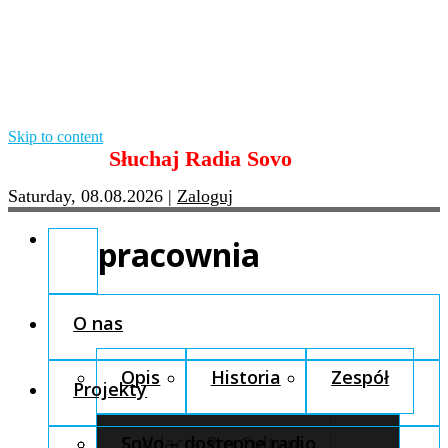
Skip to content
Słuchaj Radia Sovo
Saturday, 08.08.2026
|
Zaloguj
pracownia
O nas
Opis
Historia
Zespół
Projekty
Fundacja Pro Cultura
SoVo – dostępne radio