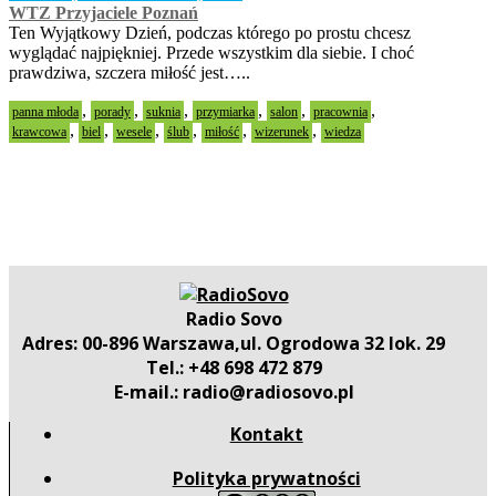
WTZ Przyjaciele Poznań
Ten Wyjątkowy Dzień, podczas którego po prostu chcesz
wyglądać najpiękniej. Przede wszystkim dla siebie. I choć
prawdziwa, szczera miłość jest…..
,
,
,
,
,
,
panna młoda
porady
suknia
przymiarka
salon
pracownia
,
,
,
,
,
,
krawcowa
biel
wesele
ślub
miłość
wizerunek
wiedza
Radio Sovo
Adres: 00-896 Warszawa,ul. Ogrodowa 32 lok. 29
Tel.: +48 698 472 879
E-mail.: radio@radiosovo.pl
Kontakt
Polityka prywatności