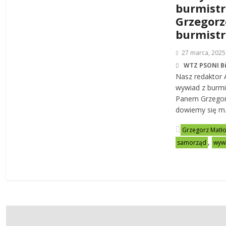
burmist
Grzegorz
burmist
27 marca, 2025
WTZ PSONI B
Nasz redaktor 
wywiad z burm
Panem Grzegor
dowiemy się m.i
Grzegorz Matł
,
samorząd
wyw