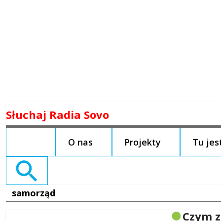
Skip
Słuchaj Radia Sovo
to
content
O nas
Projekty
Tu je
Search
for:
samorząd
Czym z