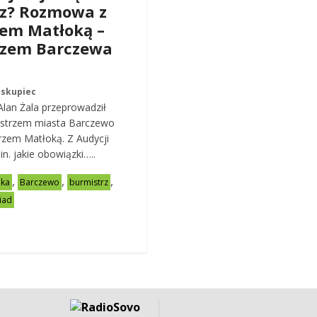
rz? Rozmowa z
em Matłoką –
rzem Barczewa
iskupiec
Alan Żala przeprowadził
istrzem miasta Barczewo
zem Matłoką. Z Audycji
n. jakie obowiązki…..
,
,
,
oka
Barczewo
burmistrz
iad