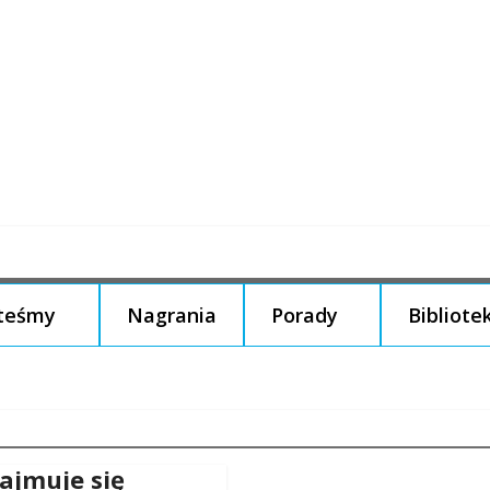
steśmy
Nagrania
Porady
Bibliote
ajmuje się