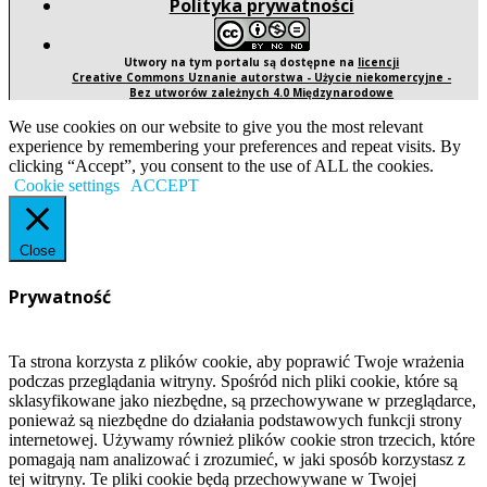
Polityka prywatności
Utwory na tym portalu są dostępne na
licencji
Creative Commons Uznanie autorstwa - Użycie niekomercyjne -
Bez utworów zależnych 4.0 Międzynarodowe
We use cookies on our website to give you the most relevant
experience by remembering your preferences and repeat visits. By
clicking “Accept”, you consent to the use of ALL the cookies.
Cookie settings
ACCEPT
Close
Prywatność
Ta strona korzysta z plików cookie, aby poprawić Twoje wrażenia
podczas przeglądania witryny. Spośród nich pliki cookie, które są
sklasyfikowane jako niezbędne, są przechowywane w przeglądarce,
ponieważ są niezbędne do działania podstawowych funkcji strony
internetowej. Używamy również plików cookie stron trzecich, które
pomagają nam analizować i zrozumieć, w jaki sposób korzystasz z
tej witryny. Te pliki cookie będą przechowywane w Twojej