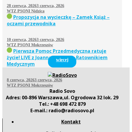
28 czerwca, 2026
3 czerwca, 2026
WTZ PSONI Nidzica
Propozycja na wycieczkę – Zamek Książ –
oczami przewodnika
10 czerwca, 2026
3 czerwca, 2026
WTZ PSONI Mokrzeszów
Pierwsza Pomoc Przedmedyczna ratuje
życie! LIVE z Joanną Traczyk – Ratownikiem
więcej
Medycznym
8 czerwca, 2026
3 czerwca, 2026
WTZ PSONI Mokrzeszów
Radio Sovo
Adres: 00-896 Warszawa,ul. Ogrodowa 32 lok. 29
Tel.: +48 698 472 879
E-mail.: radio@radiosovo.pl
Kontakt