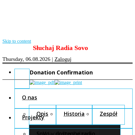
Skip to content
Słuchaj Radia Sovo
Thursday, 06.08.2026
|
Zaloguj
Donation Confirmation
O nas
Opis
Historia
Zespół
Projekty
Fundacja Pro Cultura
SoVo – dostępne radio