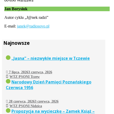
00-896 Warszawa
Jan Borysiuk
Autor cyklu „J@nek radzi”
E-mail:
janek@radiosovo.pl
Najnowsze
„Jasna” – niezwykłe miejsce w Tczewie
7 lipca, 2026
3 czerwca, 2026
WTZ PSONI Tczew
Narodowy Dzień Pamięci Poznańskiego
Czerwca 1956
28 czerwca, 2026
3 czerwca, 2026
WTZ PSONI Nidzica
Propozycja na wycieczkę – Zamek Książ –