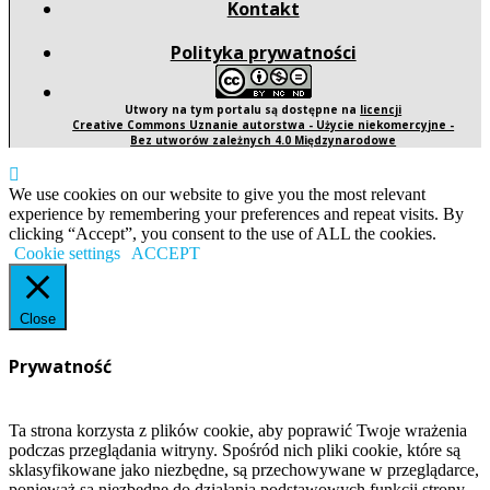
Kontakt
Polityka prywatności
Utwory na tym portalu są dostępne na
licencji
Creative Commons Uznanie autorstwa - Użycie niekomercyjne -
Bez utworów zależnych 4.0 Międzynarodowe
We use cookies on our website to give you the most relevant
experience by remembering your preferences and repeat visits. By
clicking “Accept”, you consent to the use of ALL the cookies.
Cookie settings
ACCEPT
Close
Prywatność
Ta strona korzysta z plików cookie, aby poprawić Twoje wrażenia
podczas przeglądania witryny. Spośród nich pliki cookie, które są
sklasyfikowane jako niezbędne, są przechowywane w przeglądarce,
ponieważ są niezbędne do działania podstawowych funkcji strony