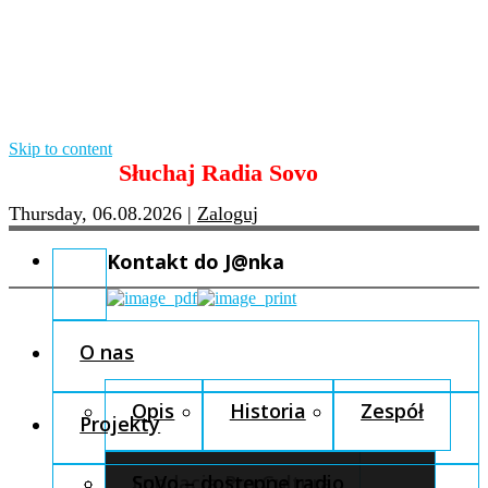
Skip to content
Słuchaj Radia Sovo
Thursday, 06.08.2026
|
Zaloguj
Kontakt do J@nka
O nas
Opis
Historia
Zespół
Projekty
Fundacja Pro Cultura
SoVo – dostępne radio