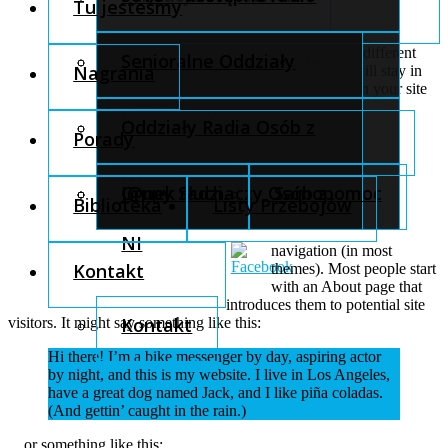
Tu jesteśmy
internetowe
This is an example page. It’s different
Projekty ogólnopolskie
Senioralne Oddziały
Nagrania
from a blog post because it will stay in
one place and will show up in your site
Radia SoVo
Projekty lokalne
Oddziały Radia Osób z
Porady
NI
Szkolenia
Grupy Słuchaczy Osób z
J@nek radzi
Samopomoc
Biblioteka
Listy Przebojów
NI
navigation (in most
Kontakt
themes). Most people start
with an About page that
introduces them to potential site
Kontakt
visitors. It might say something like this:
Hi there! I’m a bike messenger by day, aspiring actor
by night, and this is my website. I live in Los Angeles,
have a great dog named Jack, and I like piña coladas.
(And gettin’ caught in the rain.)
…or something like this: