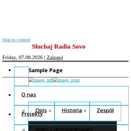
Skip to content
Słuchaj Radia Sovo
Friday, 07.08.2026
|
Zaloguj
Sample Page
O nas
Opis
Historia
Zespół
Projekty
Fundacja Pro Cultura
SoVo – dostępne radio