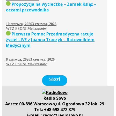
Propozycja na wycieczkę – Zamek Książ –
oczami przewodnika
10 czerwca, 2026
3 czerwca, 2026
WTZ PSONI Mokrzeszów
Pierwsza Pomoc Przedmedyczna ratuje
życie! LIVE z Joanną Traczyk – Ratownikiem
Medycznym
8 czerwca, 2026
3 czerwca, 2026
WTZ PSONI Mokrzeszów
więcej
Radio Sovo
Adres: 00-896 Warszawa,ul. Ogrodowa 32 lok. 29
Tel.: +48 698 472 879
E-mail.: radio@radiosovo.pl