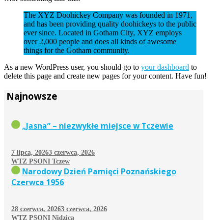
The XYZ Doohickey Company was founded in 1971,
and has been providing quality doohickeys to the public
ever since. Located in Gotham City, XYZ employs
over 2,000 people and does all kinds of awesome
things for the Gotham community.
As a new WordPress user, you should go to
your dashboard
to
delete this page and create new pages for your content. Have fun!
Najnowsze
„Jasna” – niezwykłe miejsce w Tczewie
7 lipca, 2026
3 czerwca, 2026
WTZ PSONI Tczew
Narodowy Dzień Pamięci Poznańskiego
Czerwca 1956
28 czerwca, 2026
3 czerwca, 2026
WTZ PSONI Nidzica