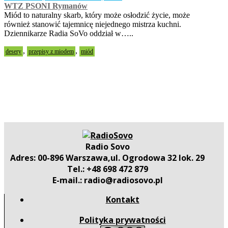
WTZ PSONI Rymanów
Miód to naturalny skarb, który może osłodzić życie, może
również stanowić tajemnicę niejednego mistrza kuchni.
Dziennikarze Radia SoVo oddział w…..
,
,
desery
przepisy z miodem
miód
Radio Sovo
Adres: 00-896 Warszawa,ul. Ogrodowa 32 lok. 29
Tel.: +48 698 472 879
E-mail.: radio@radiosovo.pl
Kontakt
Polityka prywatności