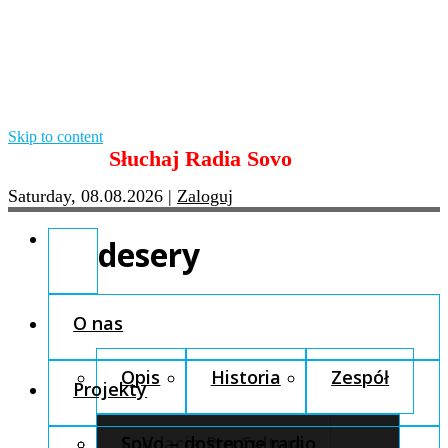
Skip to content
Słuchaj Radia Sovo
Saturday, 08.08.2026
|
Zaloguj
desery
O nas
Opis
Historia
Zespół
Projekty
Fundacja Pro Cultura
SoVo – dostępne radio