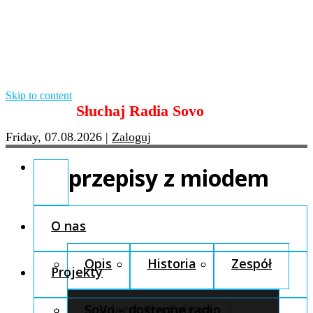
Skip to content
Słuchaj Radia Sovo
Friday, 07.08.2026
|
Zaloguj
przepisy z miodem
O nas
Opis
Historia
Zespół
Projekty
Fundacja Pro Cultura
SoVo – dostępne radio