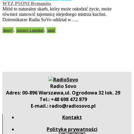
WTZ PSONI Rymanów
Miód to naturalny skarb, który może osłodzić życie, może
również stanowić tajemnicę niejednego mistrza kuchni.
Dziennikarze Radia SoVo oddział w…..
,
,
desery
przepisy z miodem
miód
Radio Sovo
Adres: 00-896 Warszawa,ul. Ogrodowa 32 lok. 29
Tel.: +48 698 472 879
E-mail.: radio@radiosovo.pl
Kontakt
Polityka prywatności