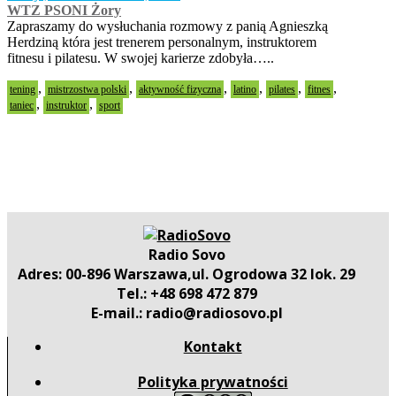
WTZ PSONI Żory
Zapraszamy do wysłuchania rozmowy z panią Agnieszką
Herdziną która jest trenerem personalnym, instruktorem
fitnesu i pilatesu. W swojej karierze zdobyła…..
,
,
,
,
,
,
tening
mistrzostwa polski
aktywność fizyczna
latino
pilates
fitnes
,
,
taniec
instruktor
sport
Radio Sovo
Adres: 00-896 Warszawa,ul. Ogrodowa 32 lok. 29
Tel.: +48 698 472 879
E-mail.: radio@radiosovo.pl
Kontakt
Polityka prywatności