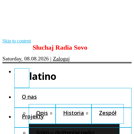
Skip to content
Słuchaj Radia Sovo
Saturday, 08.08.2026
|
Zaloguj
latino
O nas
Opis
Historia
Zespół
Projekty
Fundacja Pro Cultura
SoVo – dostępne radio