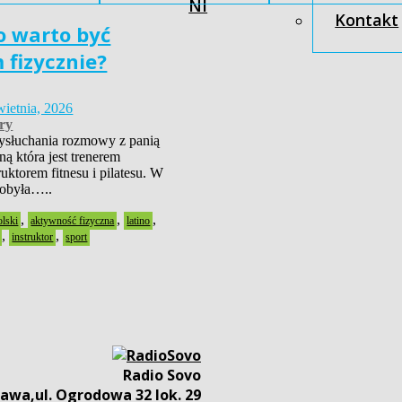
NI
Kontakt
o warto być
fizycznie?
wietnia, 2026
ry
słuchania rozmowy z panią
ą która jest trenerem
uktorem fitnesu i pilatesu. W
dobyła…..
,
,
,
olski
aktywność fizyczna
latino
,
,
instruktor
sport
Radio Sovo
awa,ul. Ogrodowa 32 lok. 29