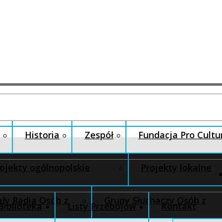
Historia
Zespół
Fundacja Pro Cultu
ojekty ogólnopolskie
Projekty lokalne
ły Radia Osób z
Grupy Słuchaczy Osób z
Biblioteka
Listy Przebojów
Kontakt