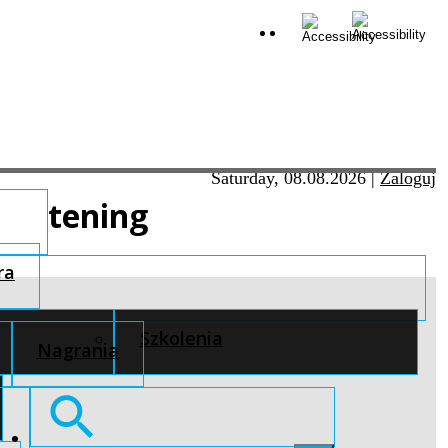
Saturday, 08.08.2026
|
Zaloguj
tening
ra
Szkolenia
Nagrania