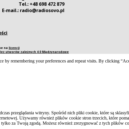
Tel.: +48 698 472 879
E-mail.: radio@radiosovo.pl
ości
pne na
licencji
 Bez utworów zależnych 4.0 Międzynarodowe
ce by remembering your preferences and repeat visits. By clicking “Acc
dczas przeglądania witryny. Spośród nich pliki cookie, które są skla
ernetowej. Używamy również plików cookie stron trzecich, które pomag
 tylko za Twoją zgodą. Możesz również zrezygnować z tych plików coo