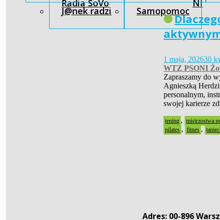
Radia SoVo
NI
J@nek radzi
Samopomoc
Dlaczeg
aktywnym 
1 maja, 2026
30 k
WTZ PSONI Żo
Zapraszamy do wy
Agnieszką Herdzin
personalnym, instr
swojej karierze z
,
tening
mistrzostwa p
,
,
pilates
fitnes
taniec
Adres: 00-896 Warsz