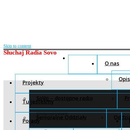
Skip to content
Słuchaj Radia Sovo
O nas
Opis
Projekty
SoVo – dostępne radio
Pr
Tu jesteśmy
internetowe
Senioralne Oddziały
Oddzia
Porady