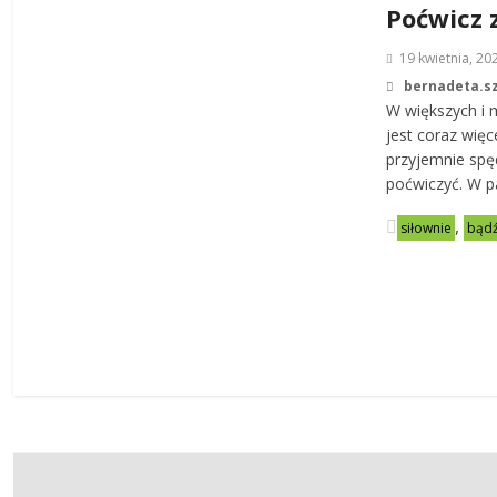
Poćwicz 
19 kwietnia, 20
bernadeta.s
W większych i 
jest coraz wię
przyjemnie spę
poćwiczyć. W p
,
siłownie
bądź