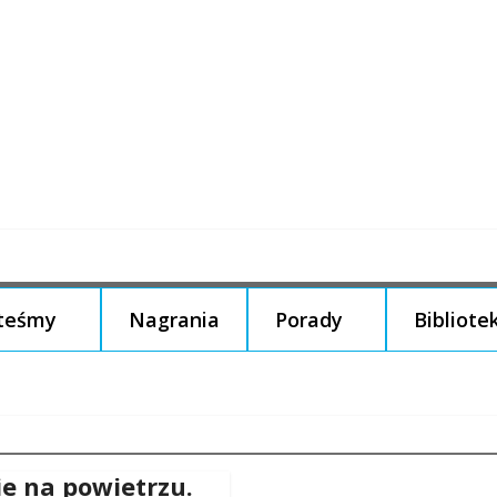
steśmy
Nagrania
Porady
Bibliote
ie na powietrzu.