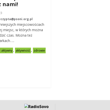
z nami!
23
zczypta@psoni.org.pl
mniejszych miejscowościach
cej miejsc, w których można
dzić czas. Można też
arkach…..
,
,
 aktywny
aktywność
zdrowie