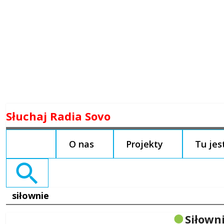
Skip
Słuchaj Radia Sovo
to
content
O nas
Projekty
Tu je
Search
for:
siłownie
Siłown