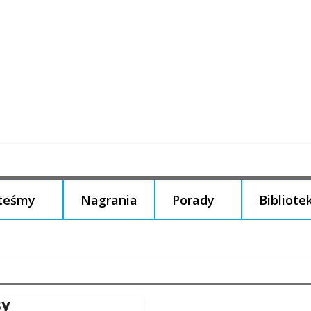
steśmy
Nagrania
Porady
Bibliote
sy