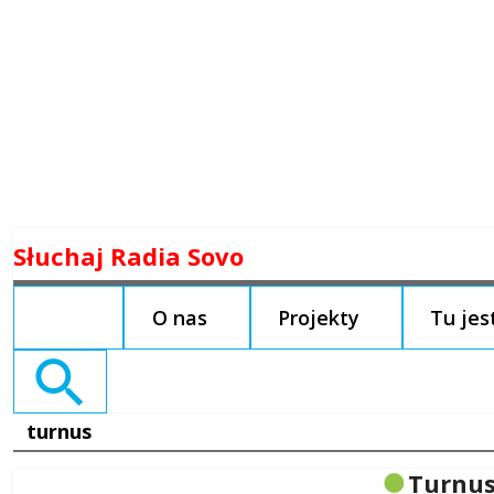
Skip
Słuchaj Radia Sovo
to
content
O nas
Projekty
Tu je
Search
for:
turnus
Turnu