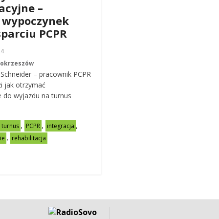
acyjne –
 wypoczynek
sparciu PCPR
24
Mokrzeszów
 Schneider – pracownik PCPR
zi jak otrzymać
 do wyjazdu na turnus
,
,
,
,
turnus
PCPR
integracja
,
ie
rehabilitacja