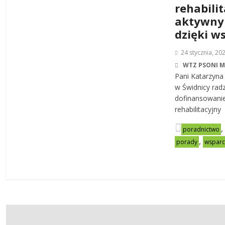
rehabilit
aktywny
dzięki w
24 stycznia, 20
WTZ PSONI 
Pani Katarzyna
w Świdnicy rad
dofinansowanie
rehabilitacyjny
poradnictwo
,
porady
wsparc