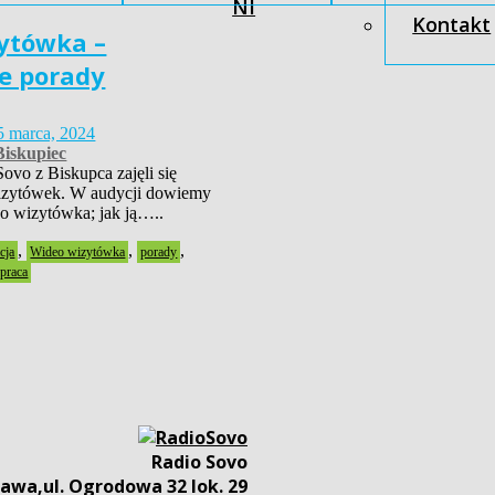
NI
Kontakt
ytówka –
e porady
5 marca, 2024
iskupiec
vo z Biskupca zajęli się
izytówek. W audycji dowiemy
eo wizytówka; jak ją…..
,
,
,
cja
Wideo wizytówka
porady
praca
Radio Sovo
awa,ul. Ogrodowa 32 lok. 29