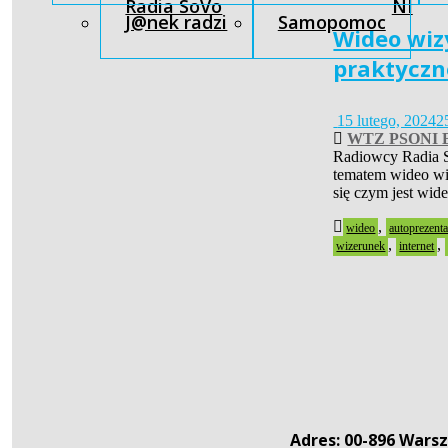
Radia SoVo
NI
J@nek radzi
Samopomoc
Wideo wiz
praktyczn
15 lutego, 2024
2
WTZ PSONI B
Radiowcy Radia So
tematem wideo w
się czym jest wid
,
wideo
autoprezenta
,
,
wizerunek
internet
Adres: 00-896 Warsz