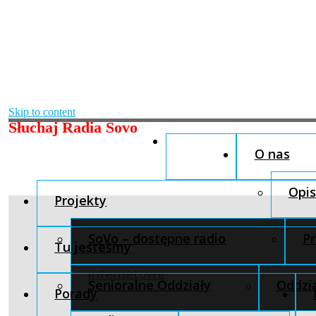
Skip to content
Słuchaj Radia Sovo
O nas
Opis
Projekty
SoVo – dostępne radio
Pr
Tu jesteśmy
internetowe
Senioralne Oddziały
Oddzia
Porady