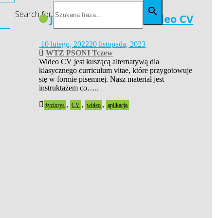
Search for:
Jak nagrać dobre wideo CV
10 lutego, 2022
20 listopada, 2023
WTZ PSONI Tczew
Wideo CV jest kuszącą alternatywą dla
klasycznego curriculum vitae, które przygotowuje
się w formie pisemnej. Nasz materiał jest
instruktażem co…..
,
,
,
życiorys
CV
wideo
aplikacja