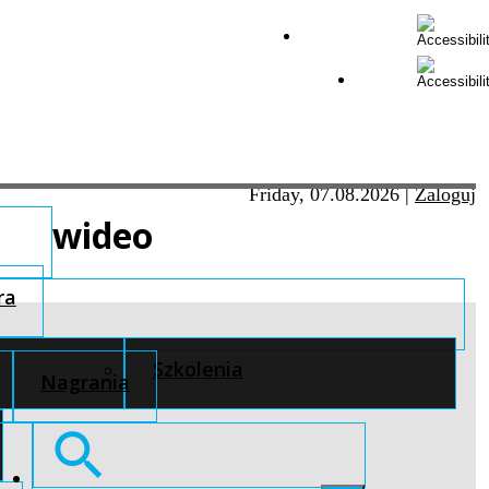
Friday, 07.08.2026
|
Zaloguj
wideo
ra
Szkolenia
Nagrania