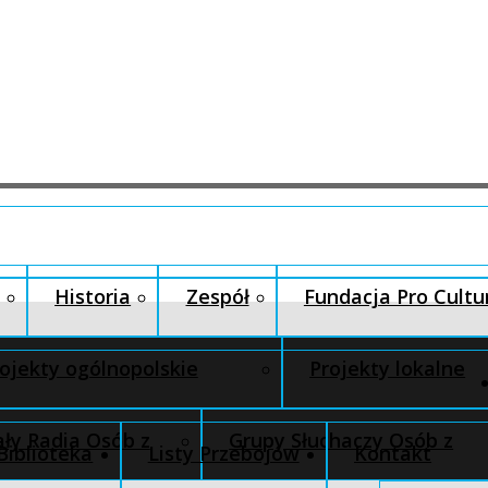
Historia
Zespół
Fundacja Pro Cultu
ojekty ogólnopolskie
Projekty lokalne
ły Radia Osób z
Grupy Słuchaczy Osób z
Biblioteka
Listy Przebojów
Kontakt