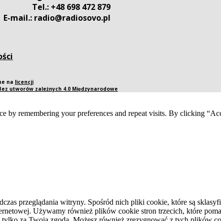
Tel.: +48 698 472 879
E-mail.: radio@radiosovo.pl
ości
pne na
licencji
 Bez utworów zależnych 4.0 Międzynarodowe
ce by remembering your preferences and repeat visits. By clicking “Acc
dczas przeglądania witryny. Spośród nich pliki cookie, które są skla
ernetowej. Używamy również plików cookie stron trzecich, które pomag
 tylko za Twoją zgodą. Możesz również zrezygnować z tych plików coo