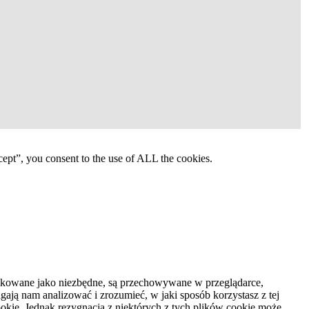
ept”, you consent to the use of ALL the cookies.
syfikowane jako niezbędne, są przechowywane w przeglądarce,
ają nam analizować i zrozumieć, w jaki sposób korzystasz z tej
kie. Jednak rezygnacja z niektórych z tych plików cookie może