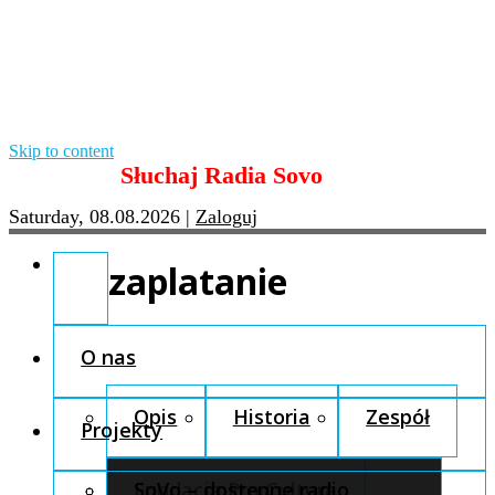
Skip to content
Słuchaj Radia Sovo
Saturday, 08.08.2026
|
Zaloguj
zaplatanie
O nas
Opis
Historia
Zespół
Projekty
Fundacja Pro Cultura
SoVo – dostępne radio