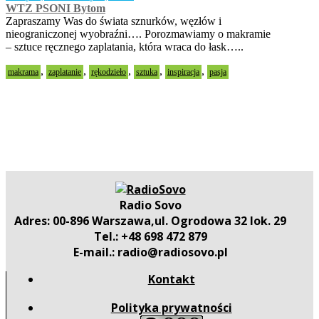
WTZ PSONI Bytom
Zapraszamy Was do świata sznurków, węzłów i
nieograniczonej wyobraźni…. Porozmawiamy o makramie
– sztuce ręcznego zaplatania, która wraca do łask…..
,
,
,
,
,
makrama
zaplatanie
rękodzieło
sztuka
inspiracja
pasja
Radio Sovo
Adres: 00-896 Warszawa,ul. Ogrodowa 32 lok. 29
Tel.: +48 698 472 879
E-mail.: radio@radiosovo.pl
Kontakt
Polityka prywatności