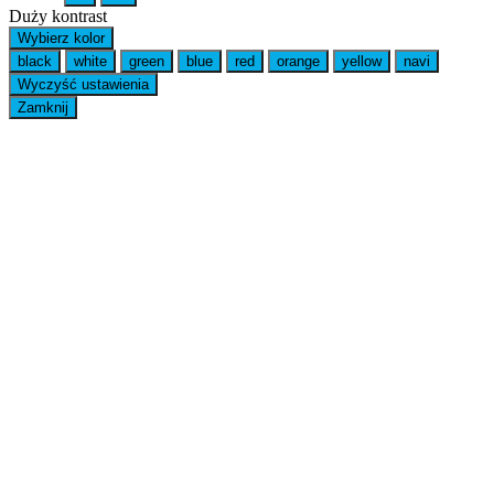
Duży kontrast
Wybierz kolor
black
white
green
blue
red
orange
yellow
navi
Wyczyść ustawienia
Zamknij