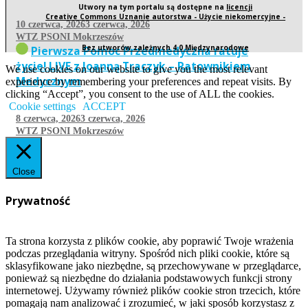
Utwory na tym portalu są dostępne na
licencji
Creative Commons Uznanie autorstwa - Użycie niekomercyjne -
10 czerwca, 2026
3 czerwca, 2026
WTZ PSONI Mokrzeszów
Bez utworów zależnych 4.0 Międzynarodowe
Pierwsza Pomoc Przedmedyczna ratuje
życie! LIVE z Joanną Traczyk – Ratownikiem
We use cookies on our website to give you the most relevant
Medycznym
experience by remembering your preferences and repeat visits. By
clicking “Accept”, you consent to the use of ALL the cookies.
Cookie settings
ACCEPT
8 czerwca, 2026
3 czerwca, 2026
WTZ PSONI Mokrzeszów
Close
Prywatność
Ta strona korzysta z plików cookie, aby poprawić Twoje wrażenia
podczas przeglądania witryny. Spośród nich pliki cookie, które są
sklasyfikowane jako niezbędne, są przechowywane w przeglądarce,
ponieważ są niezbędne do działania podstawowych funkcji strony
internetowej. Używamy również plików cookie stron trzecich, które
pomagają nam analizować i zrozumieć, w jaki sposób korzystasz z