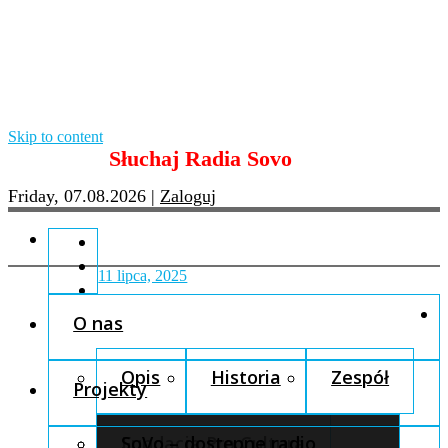
Skip to content
Słuchaj Radia Sovo
Friday, 07.08.2026
|
Zaloguj
11 lipca, 2025
O nas
Opis
Historia
Zespół
Projekty
Fundacja Pro Cultura
SoVo – dostępne radio