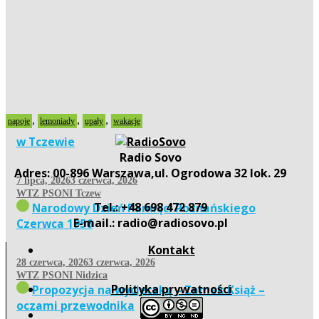
,
,
,
napoje
lemoniady
upały
wakacje
w Tczewie
więcej
Radio Sovo
Adres: 00-896 Warszawa,ul. Ogrodowa 32 lok. 29
7 lipca, 2026
3 czerwca, 2026
WTZ PSONI Tczew
Tel.: +48 698 472 879
Narodowy Dzień Pamięci Poznańskiego
E-mail.: radio@radiosovo.pl
Czerwca 1956
Kontakt
28 czerwca, 2026
3 czerwca, 2026
WTZ PSONI Nidzica
Polityka prywatności
Propozycja na wycieczkę – Zamek Książ –
oczami przewodnika