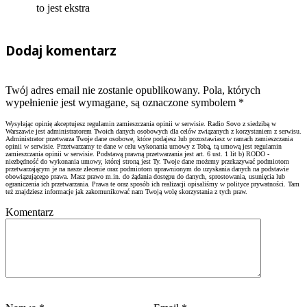
to jest ekstra
Dodaj komentarz
Twój adres email nie zostanie opublikowany. Pola, których
wypełnienie jest wymagane, są oznaczone symbolem
*
Wysyłając opinię akceptujesz regulamin zamieszczania opinii w serwisie. Radio Sovo z siedzibą w
Warszawie jest administratorem Twoich danych osobowych dla celów związanych z korzystaniem z serwisu.
Administrator przetwarza Twoje dane osobowe, które podajesz lub pozostawiasz w ramach zamieszczania
opinii w serwisie. Przetwarzamy te dane w celu wykonania umowy z Tobą, tą umową jest regulamin
zamieszczania opinii w serwisie. Podstawą prawną przetwarzania jest art. 6 ust. 1 lit b) RODO -
niezbędność do wykonania umowy, której stroną jest Ty. Twoje dane możemy przekazywać podmiotom
przetwarzającym je na nasze zlecenie oraz podmiotom uprawnionym do uzyskania danych na podstawie
obowiązującego prawa. Masz prawo m.in. do żądania dostępu do danych, sprostowania, usunięcia lub
ograniczenia ich przetwarzania. Prawa te oraz sposób ich realizacji opisaliśmy w polityce prywatności. Tam
też znajdziesz informacje jak zakomunikować nam Twoją wolę skorzystania z tych praw.
Komentarz