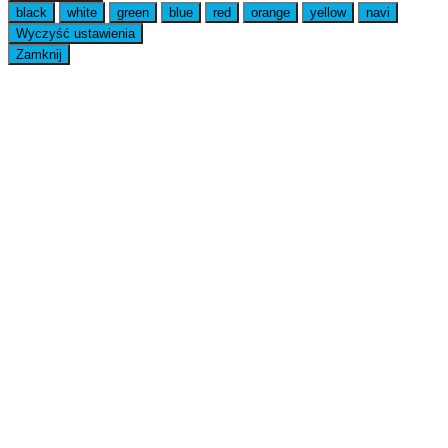
black
white
green
blue
red
orange
yellow
navi
Wyczyść ustawienia
Zamknij