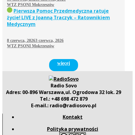
WTZ PSONI Mokrzeszów
Pierwsza Pomoc Przedmedyczna ratuje
życie! LIVE z Joanną Traczyk – Ratownikiem
Medycznym
8 czerwca, 2026
3 czerwca, 2026
WTZ PSONI Mokrzeszów
więcej
Radio Sovo
Adres: 00-896 Warszawa,ul. Ogrodowa 32 lok. 29
Tel.: +48 698 472 879
E-mail.: radio@radiosovo.pl
Kontakt
Polityka prywatności