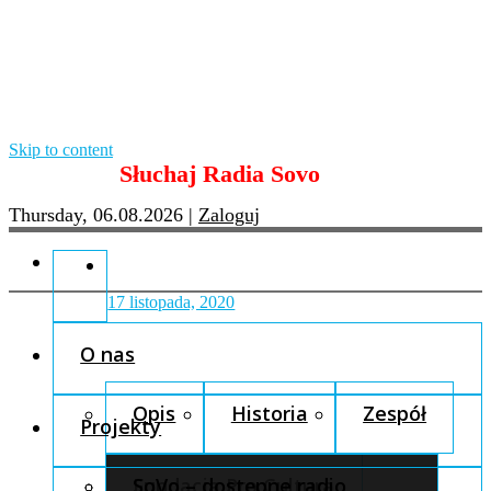
Skip to content
Słuchaj Radia Sovo
Thursday, 06.08.2026
|
Zaloguj
17 listopada, 2020
O nas
Opis
Historia
Zespół
Projekty
Fundacja Pro Cultura
SoVo – dostępne radio