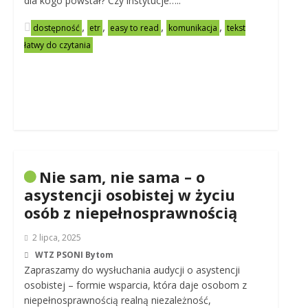
dla kogo powstał? Czy instytucje…..
,
,
,
,
dostępność
etr
easy to read
komunikacja
tekst
łatwy do czytania
Nie sam, nie sama – o
asystencji osobistej w życiu
osób z niepełnosprawnością
2 lipca, 2025
WTZ PSONI Bytom
Zapraszamy do wysłuchania audycji o asystencji
osobistej – formie wsparcia, która daje osobom z
niepełnosprawnością realną niezależność,