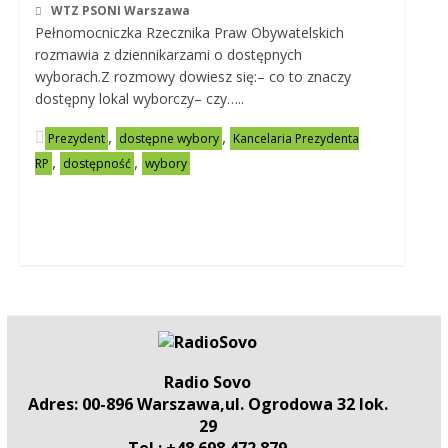
WTZ PSONI Warszawa
Pełnomocniczka Rzecznika Praw Obywatelskich
rozmawia z dziennikarzami o dostępnych
wyborach.Z rozmowy dowiesz się:– co to znaczy
dostępny lokal wyborczy– czy…..
,
,
Prezydent
dostępne wybory
Kancelaria Prezydenta
,
,
RP
dostępność
wybory
Radio Sovo
Adres: 00-896 Warszawa,ul. Ogrodowa 32 lok.
29