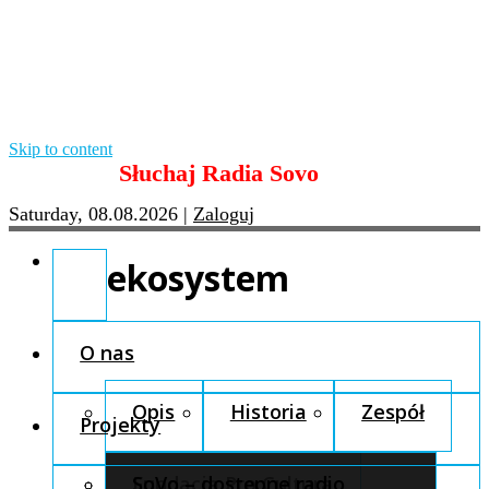
Skip to content
Słuchaj Radia Sovo
Saturday, 08.08.2026
|
Zaloguj
ekosystem
O nas
Opis
Historia
Zespół
Projekty
Fundacja Pro Cultura
SoVo – dostępne radio