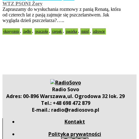
WTZ PSONI Żory
Zapraszamy do wysłuchania rozmowy z panią Renatą, która
od czterech lat z pasją zajmuje się pszczelarstwem. Jak
wygląda dzień pszczelarza?…..
,
,
,
,
,
,
ekosystem
żądło
pszczoła
rzepak
pasieka
miód
zdrowie
Radio Sovo
Adres: 00-896 Warszawa,ul. Ogrodowa 32 lok. 29
Tel.: +48 698 472 879
E-mail.: radio@radiosovo.pl
Kontakt
Polityka prywatności