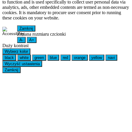
to function and is used specifically to collect user personal data via
analytics, ads, other embedded contents are termed as non-necessary
cookies. It is mandatory to procure user consent prior to running
these cookies on your website.
Zamknij
Zmiana rozmiaru czcionki
A-
A+
Duży kontrast
Wybierz kolor
black
white
green
blue
red
orange
yellow
navi
Wyczyść ustawienia
Zamknij