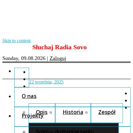
Skip to content
Słuchaj Radia Sovo
Sunday, 09.08.2026
|
Zaloguj
22 września, 2025
O nas
Opis
Historia
Zespół
Projekty
Fundacja Pro Cultura
SoVo – dostępne radio