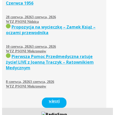
Czerwca 1956
28 czerwca, 2026
3 czerwca, 2026
WTZ PSONI Nidzica
Propozycja na wycieczkę – Zamek Książ –
oczami przewodnika
10 czerwca, 2026
3 czerwca, 2026
WTZ PSONI Mokrzeszów
Pierwsza Pomoc Przedmedyczna ratuje
życie! LIVE z Joanną Traczyk – Ratownikiem
Medycznym
8 czerwca, 2026
3 czerwca, 2026
WTZ PSONI Mokrzeszów
więcej