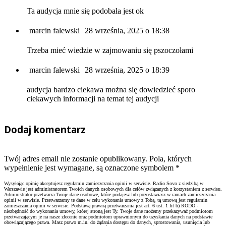
Ta audycja mnie się podobała jest ok
marcin falewski
28 września, 2025 o 18:38
Trzeba mieć wiedzie w zajmowaniu się pszoczołami
marcin falewski
28 września, 2025 o 18:39
audycja bardzo ciekawa można się dowiedzieć sporo
ciekawych informacji na temat tej audycji
Dodaj komentarz
Twój adres email nie zostanie opublikowany. Pola, których
wypełnienie jest wymagane, są oznaczone symbolem
*
Wysyłając opinię akceptujesz regulamin zamieszczania opinii w serwisie. Radio Sovo z siedzibą w
Warszawie jest administratorem Twoich danych osobowych dla celów związanych z korzystaniem z serwisu.
Administrator przetwarza Twoje dane osobowe, które podajesz lub pozostawiasz w ramach zamieszczania
opinii w serwisie. Przetwarzamy te dane w celu wykonania umowy z Tobą, tą umową jest regulamin
zamieszczania opinii w serwisie. Podstawą prawną przetwarzania jest art. 6 ust. 1 lit b) RODO -
niezbędność do wykonania umowy, której stroną jest Ty. Twoje dane możemy przekazywać podmiotom
przetwarzającym je na nasze zlecenie oraz podmiotom uprawnionym do uzyskania danych na podstawie
obowiązującego prawa. Masz prawo m.in. do żądania dostępu do danych, sprostowania, usunięcia lub