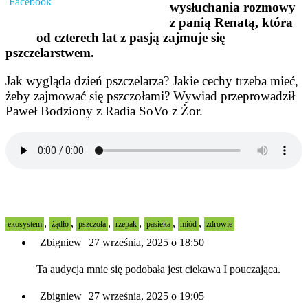
wysłuchania rozmowy
z panią Renatą, która
od czterech lat z pasją zajmuje się
pszczelarstwem.
Jak wygląda dzień pszczelarza? Jakie cechy trzeba mieć,
żeby zajmować się pszczołami? Wywiad przeprowadził
Paweł Bodziony z Radia SoVo z Żor.
,
,
,
,
,
,
ekosystem
żądło
pszczoła
rzepak
pasieka
miód
zdrowie
Zbigniew
27 września, 2025 o 18:50
Ta audycja mnie się podobała jest ciekawa I pouczająca.
Zbigniew
27 września, 2025 o 19:05