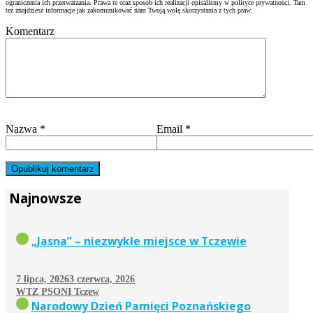
ograniczenia ich przetwarzania. Prawa te oraz sposób ich realizacji opisaliśmy w polityce prywatności. Tam
też znajdziesz informacje jak zakomunikować nam Twoją wolę skorzystania z tych praw.
Komentarz
Nazwa
*
Email
*
Najnowsze
„Jasna” – niezwykłe miejsce w Tczewie
7 lipca, 2026
3 czerwca, 2026
WTZ PSONI Tczew
Narodowy Dzień Pamięci Poznańskiego