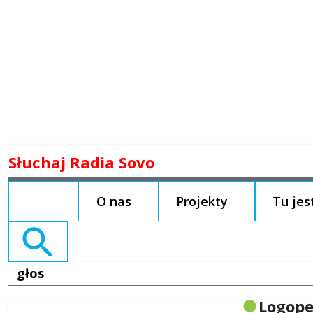
Skip
Słuchaj Radia Sovo
to
content
O nas
Projekty
Tu je
Search
for:
głos
Logope