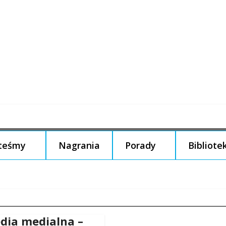
steśmy
Nagrania
Porady
Bibliote
dia medialna –