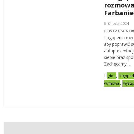
rozmowa
Farbanie
8 lipca, 2024
WTZ PSONI 
Logopedia medi
aby poprawić s
autoprezentacj
siebie oraz sp
Zachęcamy…..
,
głos
logoped
,
wymowa
wystą