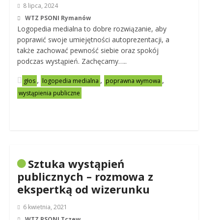
8 lipca, 2024
WTZ PSONI Rymanów
Logopedia medialna to dobre rozwiązanie, aby
poprawić swoje umiejętności autoprezentacji, a
także zachować pewność siebie oraz spokój
podczas wystąpień. Zachęcamy…..
,
,
,
głos
logopedia medialna
poprawna wymowa
wystąpienia publiczne
Sztuka wystąpień
publicznych – rozmowa z
ekspertką od wizerunku
6 kwietnia, 2021
WTZ PSONI Tczew